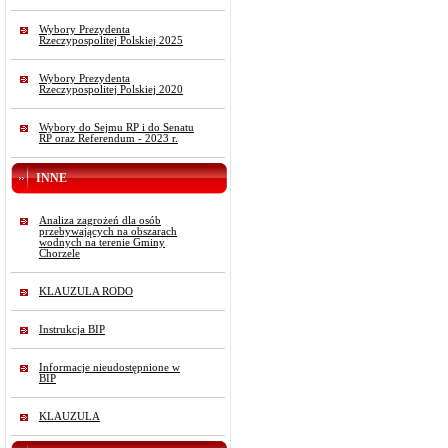
Wybory Prezydenta
Rzeczypospolitej Polskiej 2025
Wybory Prezydenta
Rzeczypospolitej Polskiej 2020
Wybory do Sejmu RP i do Senatu
RP oraz Referendum - 2023 r.
INNE
Analiza zagrożeń dla osób
przebywających na obszarach
wodnych na terenie Gminy
Chorzele
KLAUZULA RODO
Instrukcja BIP
Informacje nieudostępnione w
BIP
KLAUZULA