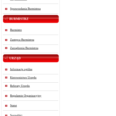
Sprawozdania Burmistrza
BURMISTRZ
Burmistrz
Zastępca Burmistrza
Zarządzenia Burmistrza
URZĄD
Informacje ogólne
Kierownictwo Urzędu
Referaty Urzędu
Regulamin Organizacyjny
Statut
Sygnaliści