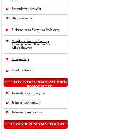
Formularze i wnioski
Obwieszczenia
Elektroniczna Skrzynka Podawcza
Miejsko - Gminna Komisja
Rozwiązywania Problemów
Alkoholowych
Interpretacja
Fundusz Sołecki
JEDNOSTKI ORGANIZACYJNE/
POMOCNICZE
Jednostki organizacyjne
Jednostki oświatowe
Jednostki pomocnicze
OŚWIADCZENIA MAJĄTKOWE