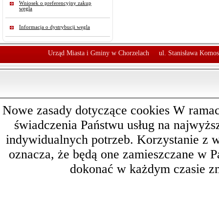
Wniosek o preferencyjny zakup
węgla
Informacja o dystrybucji węgla
Urząd Miasta i Gminy w Chorzelach
ul. Stanisława Komos
Nowe zasady dotyczące cookies W ramach 
świadczenia Państwu usług na najwyż
indywidualnych potrzeb. Korzystanie z 
oznacza, że będą one zamieszczane w 
dokonać w każdym czasie zm