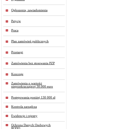
Ogłoszenia, zawiadomienia
Petycje
Praca
Plan zamówień publicznych
Przetargi
Zamówienia bez stosowania PZP
Koncesje
Zamówienia o wartości
nieprzekraczającej 30.000 euro
Postępowania poniżej 130 000 zł
Kontrola zarządcza
Ewidencje i rejestry
Ochrona Danych Osobowych
RODO