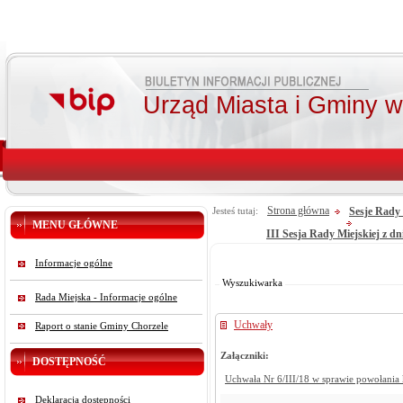
Urząd Miasta i Gminy 
Strona główna
Sesje Rady 
Jesteś tutaj:
MENU GŁÓWNE
III Sesja Rady Miejskiej z dn
Od:
Informacje ogólne
Do:
Szukaj
Wyszukiwarka
Rada Miejska - Informacje ogólne
Uchwały
Raport o stanie Gminy Chorzele
Załączniki:
DOSTĘPNOŚĆ
Uchwała Nr 6/III/18 w sprawie powołania k
Deklaracja dostępności