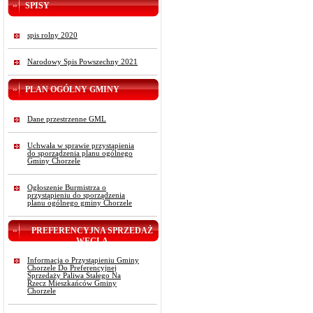
SPISY
spis rolny 2020
Narodowy Spis Powszechny 2021
PLAN OGÓLNY GMINY
Dane przestrzenne GML
Uchwała w sprawie przystąpienia
do sporządzenia planu ogólnego
Gminy Chorzele
Ogłoszenie Burmistrza o
przystąpieniu do sporządzenia
planu ogólnego gminy Chorzele
PREFERENCYJNA SPRZEDAŻ
WĘGLA
Informacja o Przystąpieniu Gminy
Chorzele Do Preferencyjnej
Sprzedaży Paliwa Stałego Na
Rzecz Mieszkańców Gminy
Chorzele