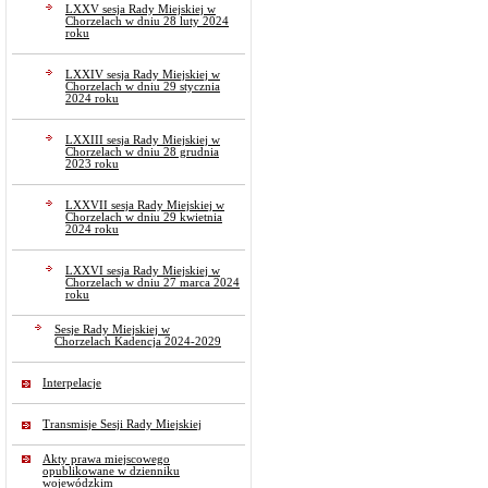
LXXV sesja Rady Miejskiej w
Chorzelach w dniu 28 luty 2024
roku
LXXIV sesja Rady Miejskiej w
Chorzelach w dniu 29 stycznia
2024 roku
LXXIII sesja Rady Miejskiej w
Chorzelach w dniu 28 grudnia
2023 roku
LXXVII sesja Rady Miejskiej w
Chorzelach w dniu 29 kwietnia
2024 roku
LXXVI sesja Rady Miejskiej w
Chorzelach w dniu 27 marca 2024
roku
Sesje Rady Miejskiej w
Chorzelach Kadencja 2024-2029
Interpelacje
Transmisje Sesji Rady Miejskiej
Akty prawa miejscowego
opublikowane w dzienniku
wojewódzkim