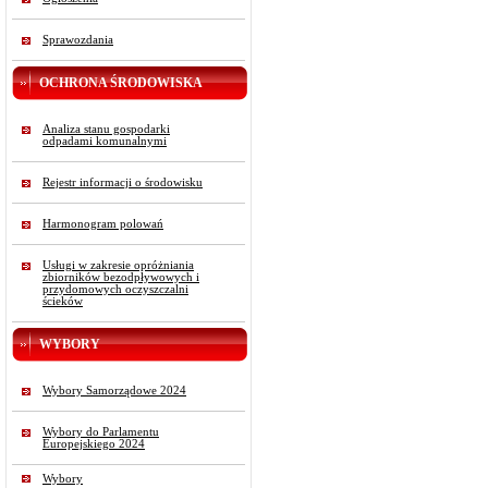
Sprawozdania
OCHRONA ŚRODOWISKA
Analiza stanu gospodarki
odpadami komunalnymi
Rejestr informacji o środowisku
Harmonogram polowań
Usługi w zakresie opróżniania
zbiorników bezodpływowych i
przydomowych oczyszczalni
ścieków
WYBORY
Wybory Samorządowe 2024
Wybory do Parlamentu
Europejskiego 2024
Wybory