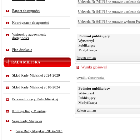
Uchwała Nr 7/III/18 w sprawie ustalenia s
Raport dostępności
Uchwała Nr 8/III/18 w sprawie ustalenia s
Uchwała Nr 9/III/18 w sprawie wyboru Prz
Koordynator dostępności
Wniosek o zapewnienie
Podmiot publikujący
dostępności
Wytworzył
Publikujący
Plan działania
Modyfikacja
Rejestr zmian
RADA MIEJSKA
Wyniki głośowań
Skład Rady Miejskiej 2024-2029
wyniki głosowania
Skład Rady Miejskiej 2018-2024
Podmiot publikujący
Wytworzył
Publikujący
Przewodniczący Rady Miejskiej
Modyfikacja
Rejestr zmian
Komisje Rady Miejskiej
Sesje Rady Miejskiej
Sesje Rady Miejskiej 2014-2018