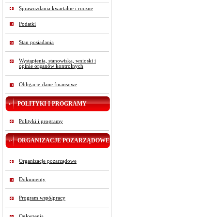
Sprawozdania kwartalne i roczne
Podatki
Stan posiadania
Wystąpienia, stanowiska, wnioski i
opinie organów kontrolnych
Obligacje-dane finansowe
POLITYKI I PROGRAMY
Polityki i programy
ORGANIZACJE POZARZĄDOWE
Organizacje pozarządowe
Dokumenty
Program współpracy
Ogłoszenia