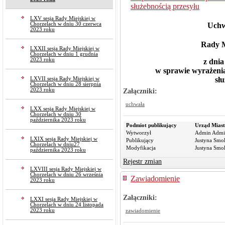
służebnością przesyłu
LXV sesja Rady Miejskiej w
Chorzelach w dniu 30 czerwca
Uchw
2023 roku
Rady M
LXXII sesja Rady Miejskiej w
Chorzelach w dniu 1 grudnia
2023 roku
z dnia
w sprawie wyrażenia
sł
LXVII sesja Rady Miejskiej w
Chorzelach w dniu 28 sierpnia
Załączniki:
2023 roku
uchwała
LXX sesja Rady Miejskiej w
Chorzelach w dniu 30
października 2023 roku
Podmiot publikujący
Urząd Miast
Wytworzył
Admin Admi
LXIX sesja Rady Miejskiej w
Publikujący
Justyna Smo
Chorzelach w dniu27
Modyfikacja
Justyna Smo
października 2023 roku
Rejestr zmian
LXVIII sesja Rady Miejskiej w
Chorzelach w dniu 26 września
Zawiadomienie
2023 roku
Załączniki:
LXXI sesja Rady Miejskiej w
Chorzelach w dniu 24 listopada
2023 roku
zawiadomienie