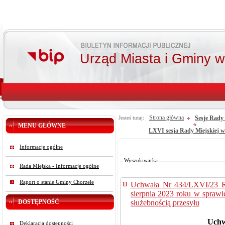
Urząd Miasta i Gminy 
Strona główna
Sesje Rady 
Jesteś tutaj:
MENU GŁÓWNE
LXVI sesja Rady Miejskiej w
Od:
Informacje ogólne
Do:
Szukaj
Wyszukiwarka
Rada Miejska - Informacje ogólne
Raport o stanie Gminy Chorzele
Uchwała Nr 434/LXVI/23 Ra
sierpnia 2023 roku w sprawi
DOSTĘPNOŚĆ
służebnością przesyłu
Uchw
Deklaracja dostępności