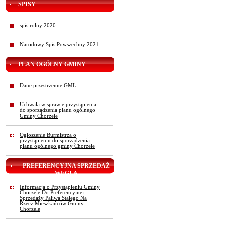
SPISY
spis rolny 2020
Narodowy Spis Powszechny 2021
PLAN OGÓLNY GMINY
Dane przestrzenne GML
Uchwała w sprawie przystąpienia
do sporządzenia planu ogólnego
Gminy Chorzele
Ogłoszenie Burmistrza o
przystąpieniu do sporządzenia
planu ogólnego gminy Chorzele
PREFERENCYJNA SPRZEDAŻ
WĘGLA
Informacja o Przystąpieniu Gminy
Chorzele Do Preferencyjnej
Sprzedaży Paliwa Stałego Na
Rzecz Mieszkańców Gminy
Chorzele