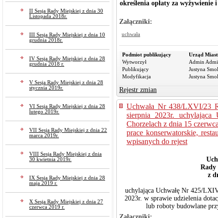
określenia opłaty za wyżywienie 
II Sesja Rady Miejskiej z dnia 30
Listopada 2018r.
Załączniki:
uchwała
III Sesja Rady Miejskiej z dnia 10
grudnia 2018r.
Podmiot publikujący
Urząd Miast
IV Sesja Rady Miejskiej z dnia 28
Wytworzył
Admin Admi
grudnia 2018 r.
Publikujący
Justyna Smo
Modyfikacja
Justyna Smo
V Sesja Rady Miejskiej z dnia 28
stycznia 2019r.
Rejestr zmian
Uchwała Nr 438/LXVI/23 Ra
VI Sesja Rady Miejskiej z dnia 28
lutego 2019r.
sierpnia 2023r. uchylając
Chorzelach z dnia 15 czerwca
VII Sesja Rady Miejskiej z dnia 22
prace konserwatorskie, resta
marca 2019r.
wpisanych do rejest
VIII Sesja Rady Miejskiej z dnia
Uch
30 kwietnia 2019r.
Rady 
z d
IX Sesja Rady Miejskiej z dnia 28
maja 2019 r.
uchylająca Uchwałę Nr 425/LXIV
2023r. w sprawie udzielenia dotac
X Sesja Rady Miejskiej z dnia 27
lub roboty budowlane prz
czerwca 2019 r.
Załączniki: