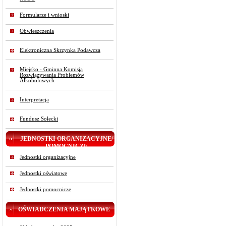
Formularze i wnioski
Obwieszczenia
Elektroniczna Skrzynka Podawcza
Miejsko - Gminna Komisja
Rozwiązywania Problemów
Alkoholowych
Interpretacja
Fundusz Sołecki
JEDNOSTKI ORGANIZACYJNE/
POMOCNICZE
Jednostki organizacyjne
Jednostki oświatowe
Jednostki pomocnicze
OŚWIADCZENIA MAJĄTKOWE