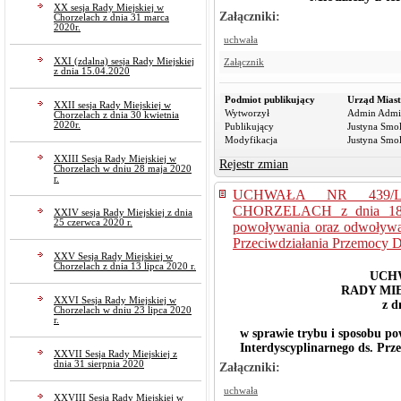
XX sesja Rady Miejskiej w
Załączniki:
Chorzelach z dnia 31 marca
2020r.
uchwała
XXI (zdalna) sesja Rady Miejskiej
Załącznik
z dnia 15.04.2020
Podmiot publikujący
Urząd Miast
XXII sesja Rady Miejskiej w
Wytworzył
Admin Admi
Chorzelach z dnia 30 kwietnia
2020r.
Publikujący
Justyna Smo
Modyfikacja
Justyna Smo
XXIII Sesja Rady Miejskiej w
Rejestr zmian
Chorzelach w dniu 28 maja 2020
r.
UCHWAŁA NR 439/L
CHORZELACH z dnia 18 si
XXIV sesja Rady Miejskiej z dnia
25 czerwca 2020 r.
powoływania oraz odwoływan
Przeciwdziałania Przemocy
XXV Sesja Rady Miejskiej w
Chorzelach z dnia 13 lipca 2020 r.
UCHW
RADY MI
XXVI Sesja Rady Miejskiej w
z d
Chorzelach w dniu 23 lipca 2020
r.
w sprawie trybu i sposobu p
Interdyscyplinarnego ds. Pr
XXVII Sesja Rady Miejskiej z
dnia 31 sierpnia 2020
Załączniki:
uchwała
XXVIII Sesja Rady Miejskiej w