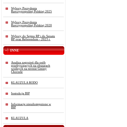
Wybory Prezydenta
Rzeczypospolitej Polskiej 2025
Wybory Prezydenta
Rzeczypospolitej Polskiej 2020
Wybory do Sejmu RP i do Senatu
RP oraz Referendum - 2023 r.
INNE
Analiza zagrożeń dla osób
przebywających na obszarach
wodnych na terenie Gminy
Chorzele
KLAUZULA RODO
Instrukcja BIP
Informacje nieudostępnione w
BIP
KLAUZULA