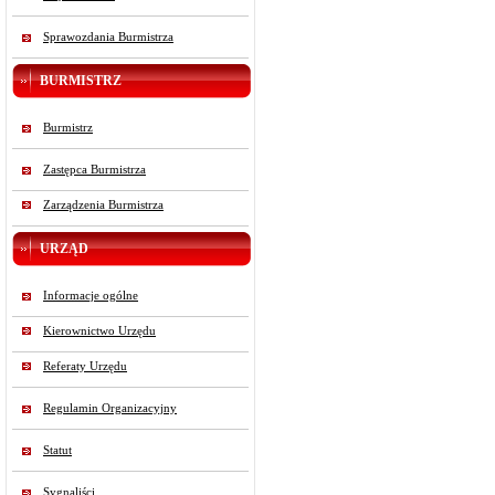
Sprawozdania Burmistrza
BURMISTRZ
Burmistrz
Zastępca Burmistrza
Zarządzenia Burmistrza
URZĄD
Informacje ogólne
Kierownictwo Urzędu
Referaty Urzędu
Regulamin Organizacyjny
Statut
Sygnaliści