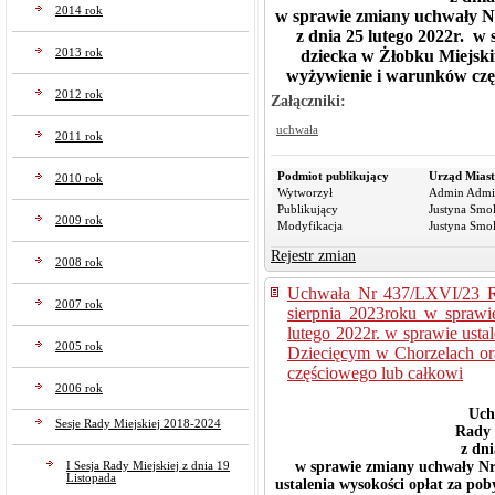
2014 rok
w sprawie zmiany uchwały N
z dnia 25 lutego 2022r. w 
dziecka w Żłobku Miejski
2013 rok
wyżywienie i warunków częś
2012 rok
Załączniki:
uchwała
2011 rok
Podmiot publikujący
Urząd Miast
2010 rok
Wytworzył
Admin Admi
Publikujący
Justyna Smo
2009 rok
Modyfikacja
Justyna Smo
Rejestr zmian
2008 rok
Uchwała Nr 437/LXVI/23 Ra
2007 rok
sierpnia 2023roku w spraw
lutego 2022r. w sprawie usta
2005 rok
Dziecięcym w Chorzelach or
częściowego lub całkowi
2006 rok
Uch
Sesje Rady Miejskiej 2018-2024
Rady 
z dni
w sprawie zmiany uchwały Nr 
I Sesja Rady Miejskiej z dnia 19
Listopada
ustalenia wysokości opłat za po