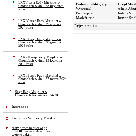
LXXV sesja Rady Miejskiej w
Podmiot publikujący
Urząd Miast
Chorzelach w dniu 28 luty 2024
Wytworzył
Admin Admi
roku
Publikujący
Justyna Smo
Modyfikacja
Justyna Smo
LXXIV sesja Rady Miejskiej w
Chorzelach w dniu 29 stycznia
Rejestr zmian
2024 roku
LXXIII sesja Rady Miejskiej w
Chorzelach w dniu 28 grudnia
2023 roku
LXXVII sesja Rady Miejskiej w
Chorzelach w dniu 29 kwietnia
2024 roku
LXXVI sesja Rady Miejskiej w
Chorzelach w dniu 27 marca 2024
roku
Sesje Rady Miejskiej w
Chorzelach Kadencja 2024-2029
Interpelacje
Transmisje Sesji Rady Miejskiej
Akty prawa miejscowego
opublikowane w dzienniku
wojewódzkim