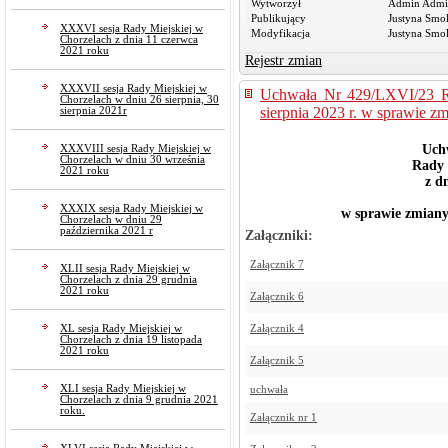
Wytworzył
Admin Admi
Publikujący
Justyna Smo
XXXVI sesja Rady Miejskiej w
Modyfikacja
Justyna Smo
Chorzelach z dnia 11 czerwca
2021 roku
Rejestr zmian
XXXVII sesja Rady Miejskiej w
Uchwała Nr 429/LXVI/23 Ra
Chorzelach w dniu 26 sierpnia, 30
sierpnia 2023 r. w sprawie 
sierpnia 2021r
Uch
XXXVIII sesja Rady Miejskiej w
Chorzelach w dniu 30 września
Rady 
2021 roku
z dn
XXXIX sesja Rady Miejskiej w
w sprawie zmian
Chorzelach w dniu 29
października 2021 r
Załączniki:
Załącznik 7
XLII sesja Rady Miejskiej w
Chorzelach z dnia 29 grudnia
2021 roku
Załącznik 6
Załącznik 4
XL sesja Rady Miejskiej w
Chorzelach z dnia 19 listopada
2021 roku
Załącznik 5
XLI sesja Rady Miejskiej w
uchwała
Chorzelach z dnia 9 grudnia 2021
roku.
Załącznik nr 1