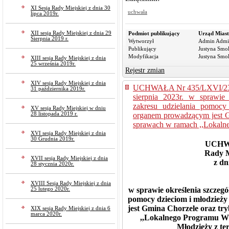
XI Sesja Rady Miejskiej z dnia 30
uchwała
lipca 2019r.
XII sesja Rady Miejskiej z dnia 29
Podmiot publikujący
Urząd Miast
Sierpnia 2019 r.
Wytworzył
Admin Admi
Publikujący
Justyna Smo
Modyfikacja
Justyna Smo
XIII sesja Rady Miejskiej z dnia
25 września 2019r.
Rejestr zmian
XIV sesja Rady Miejskiej z dnia
UCHWAŁA Nr 435/LXVI/23 Ra
31 października 2019r.
sierpnia 2023r. w sprawie
zakresu udzielania pomocy
XV sesja Rady Miejskiej w dniu
organem prowadzącym jest G
28 listopada 2019 r.
sprawach w ramach ,,Lokaln
XVI sesja Rady Miejskiej z dnia
30 Grudnia 2019r.
UCHWA
Rady M
XVII sesja Rady Miejskiej z dnia
z dn
28 stycznia 2020r.
XVIII Sesja Rady Miejskiej z dnia
w sprawie określenia szczeg
25 lutego 2020r.
pomocy dzieciom i młodzieży
jest Gmina Chorzele oraz t
XIX sesja Rady Miejskiej z dnia 6
marca 2020r.
,,Lokalnego Programu Ws
Młodzieży z te