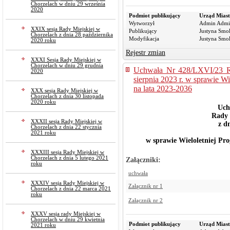
Chorzelach w dniu 29 września
2020
Podmiot publikujący
Urząd Miast
Wytworzył
Admin Admi
XXIX sesja Rady Miejskiej w
Publikujący
Justyna Smo
Chorzelach z dnia 28 października
Modyfikacja
Justyna Smo
2020 roku
Rejestr zmian
XXXI Sesja Rady Miejskiej w
Chorzelach w dniu 29 grudnia
Uchwała Nr 428/LXVI/23 Ra
2020
sierpnia 2023 r. w sprawie W
na lata 2023-2036
XXX sesja Rady Miejskiej w
Chorzelach z dnia 30 listopada
2020 roku
Uch
Rady 
XXXII sesja Rady Miejskiej w
z dn
Chorzelach z dnia 22 stycznia
2021 roku
w sprawie Wieloletniej Prog
XXXIII sesja Rady Miejskiej w
Chorzelach z dnia 5 lutego 2021
Załączniki:
roku
uchwała
XXXIV sesja Rady Miejskiej w
Załącznik nr 1
Chorzelach z dnia 22 marca 2021
roku
Załącznik nr 2
XXXV sesja rady Miejskiej w
Chorzelach w dniu 29 kwietnia
Podmiot publikujący
Urząd Miast
2021 roku