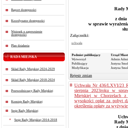
Rady M
Raport dostępności
z dnia
Koordynator dostępności
w sprawie wyrażenia
sł
Wniosek o zapewnienie
Załączniki:
dostępności
uchwała
Plan działania
Podmiot publikujący
Urząd Miast
RADA MIEJSKA
Wytworzył
Admin Admi
Publikujący
Justyna Smo
Modyfikacja
Justyna Smo
Skład Rady Miejskiej 2024-2029
Rejestr zmian
Skład Rady Miejskiej 2018-2024
Uchwała Nr 436/LXVI/23 Ra
sierpnia 2023roku w spr
Przewodniczący Rady Miejskiej
Miejskiej w Chorzelach z 
wysokości opłat za pobyt 
Komisje Rady Miejskiej
określenia opłaty za wyżywie
Sesje Rady Miejskiej
Uchw
Sesje Rady Miejskiej 2014-2018
Rady M
z dni