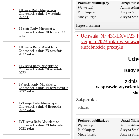
Podmiot publikujący
Urząd Miast
Wytworzył
Admin Admi
LII sesja Rady Miejskiej w
Publikujący
Justyna Smo
Chorzelach z dnia 1 września
2022 r.
Modyfikacja
Justyna Smo
Rejestr zmian
LI sesja Rady Miejskiej w
Chorzelach z dnia 20 lipca 2022
Uchwała Nr 431/LXVI/23 Ra
roku
sierpnia 2023 roku w sprawi
służebnością przesyłu
LIII sesja Rady Miejskiej w
Chorzelach z dnia 23 września
2022 roku.
Uchw
LIV sesja Rady Miejskiej w
Chorzelach z dnia 30 września
Rady M
2022
z dnia
LV sesja Rady Miejskiej w
w sprawie wyrażenia
Chorzelach z dnia 14 października
sł
2022 roku
Załączniki:
LVI sesja Rady Miejskiej w
Chorzelach z dnia 4 listopada
uchwała
2022 roku.
Podmiot publikujący
Urząd Miast
LVII sesja Rady Miejskiej w
Wytworzył
Admin Admi
Chorzelach z dnia 29 listopada
2022 roku.
Publikujący
Justyna Smo
Modyfikacja
Justyna Smo