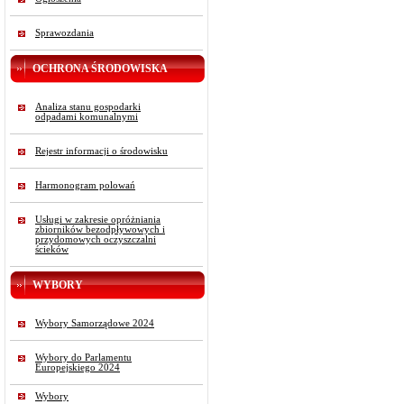
Sprawozdania
OCHRONA ŚRODOWISKA
Analiza stanu gospodarki
odpadami komunalnymi
Rejestr informacji o środowisku
Harmonogram polowań
Usługi w zakresie opróżniania
zbiorników bezodpływowych i
przydomowych oczyszczalni
ścieków
WYBORY
Wybory Samorządowe 2024
Wybory do Parlamentu
Europejskiego 2024
Wybory