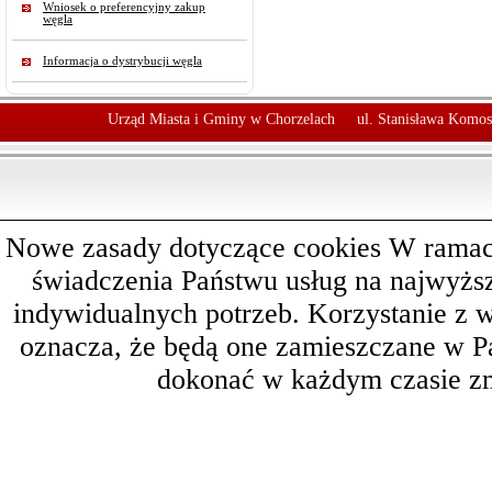
Wniosek o preferencyjny zakup
węgla
Informacja o dystrybucji węgla
Urząd Miasta i Gminy w Chorzelach
ul. Stanisława Komos
Nowe zasady dotyczące cookies W ramach 
świadczenia Państwu usług na najwyż
indywidualnych potrzeb. Korzystanie z 
oznacza, że będą one zamieszczane w 
dokonać w każdym czasie zm