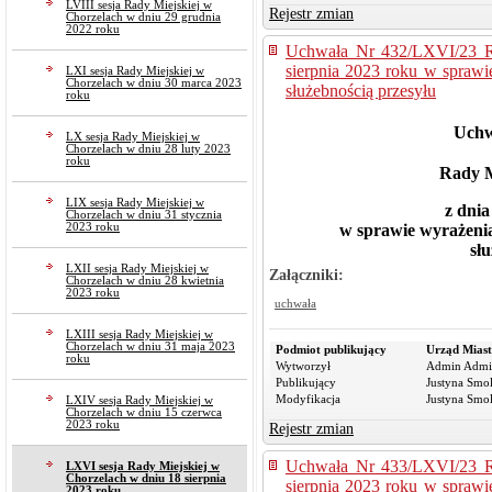
LVIII sesja Rady Miejskiej w
Rejestr zmian
Chorzelach w dniu 29 grudnia
2022 roku
Uchwała Nr 432/LXVI/23 Ra
sierpnia 2023 roku w sprawi
LXI sesja Rady Miejskiej w
Chorzelach w dniu 30 marca 2023
służebnością przesyłu
roku
Uchw
LX sesja Rady Miejskiej w
Chorzelach w dniu 28 luty 2023
roku
Rady M
LIX sesja Rady Miejskiej w
z dnia
Chorzelach w dniu 31 stycznia
2023 roku
w sprawie wyrażenia
sł
LXII sesja Rady Miejskiej w
Załączniki:
Chorzelach w dniu 28 kwietnia
2023 roku
uchwała
LXIII sesja Rady Miejskiej w
Chorzelach w dniu 31 maja 2023
Podmiot publikujący
Urząd Miast
roku
Wytworzył
Admin Admi
Publikujący
Justyna Smo
Modyfikacja
Justyna Smo
LXIV sesja Rady Miejskiej w
Chorzelach w dniu 15 czerwca
2023 roku
Rejestr zmian
Uchwała Nr 433/LXVI/23 Ra
LXVI sesja Rady Miejskiej w
Chorzelach w dniu 18 sierpnia
sierpnia 2023 roku w sprawi
2023 roku