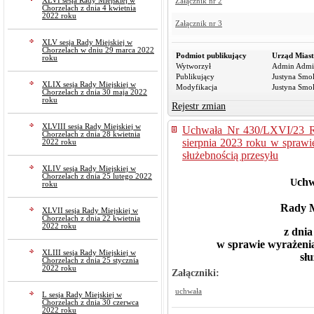
XLVI sesja Rady Miejskiej w
Załącznik nr 2
Chorzelach z dnia 4 kwietnia
2022 roku
Załącznik nr 3
XLV sesja Rady Miejskiej w
Chorzelach w dniu 29 marca 2022
Podmiot publikujący
Urząd Miast
roku
Wytworzył
Admin Admi
Publikujący
Justyna Smo
XLIX sesja Rady Miejskiej w
Modyfikacja
Justyna Smo
Chorzelach z dnia 30 maja 2022
roku
Rejestr zmian
XLVIII sesja Rady Miejskiej w
Uchwała Nr 430/LXVI/23 Ra
Chorzelach z dnia 28 kwietnia
sierpnia 2023 roku w sprawi
2022 roku
służebnością przesyłu
XLIV sesja Rady Miejskiej w
Chorzelach z dnia 25 lutego 2022
chw
U
roku
Rady M
XLVII sesja Rady Miejskiej w
Chorzelach z dnia 22 kwietnia
2022 roku
z dnia
w sprawie wyrażenia
XLIII sesja Rady Miejskiej w
sł
Chorzelach z dnia 25 stycznia
2022 roku
Załączniki:
uchwała
L sesja Rady Miejskiej w
Chorzelach z dnia 30 czerwca
2022 roku