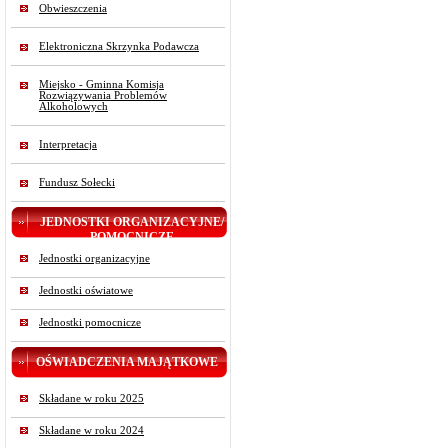
Obwieszczenia
Elektroniczna Skrzynka Podawcza
Miejsko - Gminna Komisja
Rozwiązywania Problemów
Alkoholowych
Interpretacja
Fundusz Sołecki
JEDNOSTKI ORGANIZACYJNE/
POMOCNICZE
Jednostki organizacyjne
Jednostki oświatowe
Jednostki pomocnicze
OŚWIADCZENIA MAJĄTKOWE
Składane w roku 2025
Składane w roku 2024