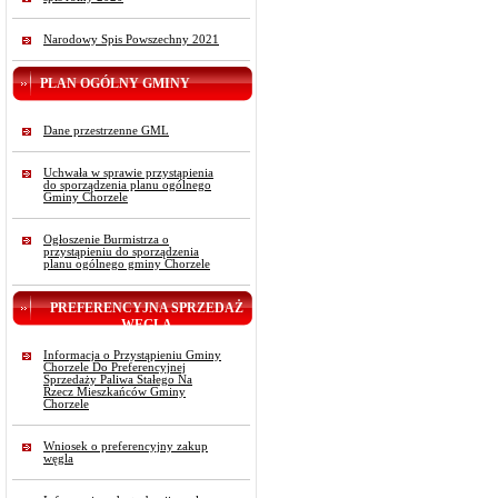
Narodowy Spis Powszechny 2021
PLAN OGÓLNY GMINY
Dane przestrzenne GML
Uchwała w sprawie przystąpienia
do sporządzenia planu ogólnego
Gminy Chorzele
Ogłoszenie Burmistrza o
przystąpieniu do sporządzenia
planu ogólnego gminy Chorzele
PREFERENCYJNA SPRZEDAŻ
WĘGLA
Informacja o Przystąpieniu Gminy
Chorzele Do Preferencyjnej
Sprzedaży Paliwa Stałego Na
Rzecz Mieszkańców Gminy
Chorzele
Wniosek o preferencyjny zakup
węgla