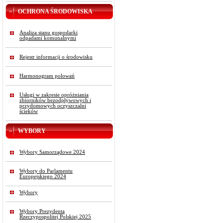
OCHRONA ŚRODOWISKA
Analiza stanu gospodarki
odpadami komunalnymi
Rejestr informacji o środowisku
Harmonogram polowań
Usługi w zakresie opróżniania
zbiorników bezodpływowych i
przydomowych oczyszczalni
ścieków
WYBORY
Wybory Samorządowe 2024
Wybory do Parlamentu
Europejskiego 2024
Wybory
Wybory Prezydenta
Rzeczypospolitej Polskiej 2025