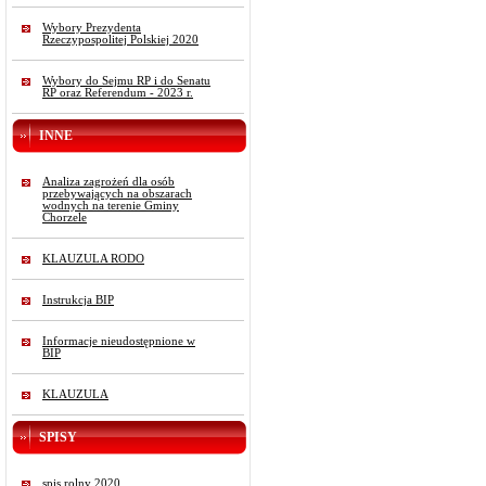
Wybory Prezydenta
Rzeczypospolitej Polskiej 2020
Wybory do Sejmu RP i do Senatu
RP oraz Referendum - 2023 r.
INNE
Analiza zagrożeń dla osób
przebywających na obszarach
wodnych na terenie Gminy
Chorzele
KLAUZULA RODO
Instrukcja BIP
Informacje nieudostępnione w
BIP
KLAUZULA
SPISY
spis rolny 2020