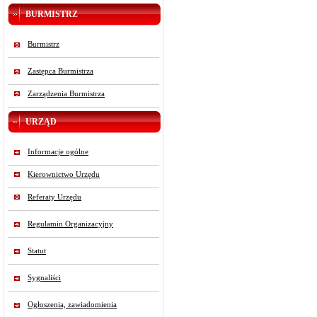
BURMISTRZ
Burmistrz
Zastępca Burmistrza
Zarządzenia Burmistrza
URZĄD
Informacje ogólne
Kierownictwo Urzędu
Referaty Urzędu
Regulamin Organizacyjny
Statut
Sygnaliści
Ogłoszenia, zawiadomienia