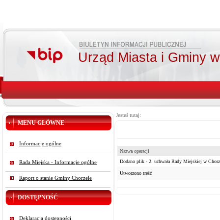
Urząd Miasta i Gminy 
Jesteś tutaj:
MENU GŁÓWNE
Informacje ogólne
Nazwa operacji
Dodano plik - 2. uchwała Rady Miejskiej w Chorze
Rada Miejska - Informacje ogólne
Utworzono treść
Raport o stanie Gminy Chorzele
DOSTĘPNOŚĆ
Deklaracja dostępności