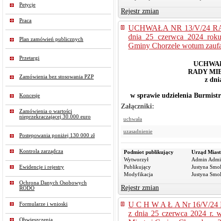
Petycje
Rejestr zmian
Praca
UCHWAŁA NR 13/V/24 R
dnia 25 czerwca 2024 roku
Plan zamówień publicznych
Gminy Chorzele wotum zaufa
Przetargi
UCHW
RADY MI
Zamówienia bez stosowania PZP
z dni
w sprawie udzielenia Burmist
Koncesje
Załączniki:
Zamówienia o wartości
nieprzekraczającej 30.000 euro
uchwała
uzasadnienie
Postępowania poniżej 130 000 zł
Kontrola zarządcza
Podmiot publikujący
Urząd Miast
Wytworzył
Admin Admi
Publikujący
Justyna Smo
Ewidencje i rejestry
Modyfikacja
Justyna Smo
Ochrona Danych Osobowych
Rejestr zmian
RODO
U C H W A Ł A Nr 16/V
Formularze i wnioski
z dnia 25 czerwca 2024 r. w
Obwieszczenia