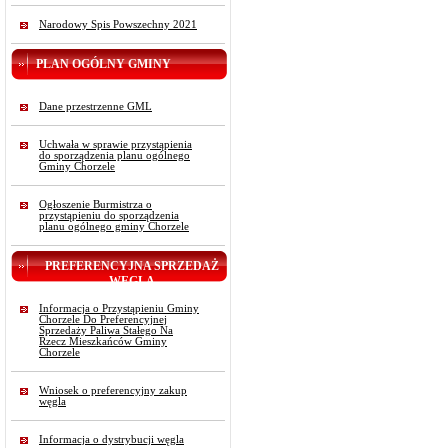
Narodowy Spis Powszechny 2021
PLAN OGÓLNY GMINY
Dane przestrzenne GML
Uchwała w sprawie przystąpienia
do sporządzenia planu ogólnego
Gminy Chorzele
Ogłoszenie Burmistrza o
przystąpieniu do sporządzenia
planu ogólnego gminy Chorzele
PREFERENCYJNA SPRZEDAŻ
WĘGLA
Informacja o Przystąpieniu Gminy
Chorzele Do Preferencyjnej
Sprzedaży Paliwa Stałego Na
Rzecz Mieszkańców Gminy
Chorzele
Wniosek o preferencyjny zakup
węgla
Informacja o dystrybucji węgla