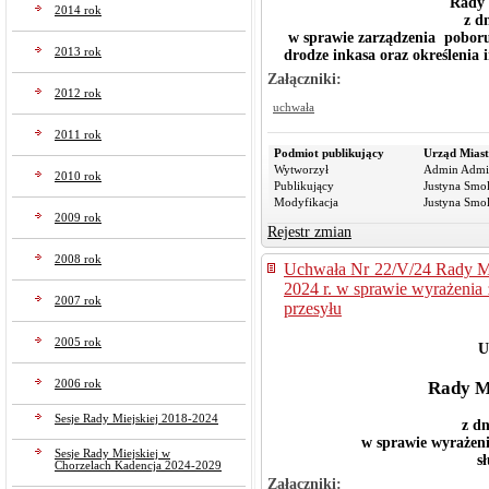
Rady 
2014 rok
z d
w sprawie zarządzenia poboru
2013 rok
drodze inkasa oraz określenia 
Załączniki:
2012 rok
uchwała
2011 rok
Podmiot publikujący
Urząd Miast
Wytworzył
Admin Admi
2010 rok
Publikujący
Justyna Smo
Modyfikacja
Justyna Smo
2009 rok
Rejestr zmian
2008 rok
Uchwała Nr 22/V/24 Rady Mi
2024 r. w sprawie wyrażenia 
2007 rok
przesyłu
2005 rok
U
2006 rok
Rady M
Sesje Rady Miejskiej 2018-2024
z dn
w sprawie wyrażeni
Sesje Rady Miejskiej w
s
Chorzelach Kadencja 2024-2029
Załączniki: