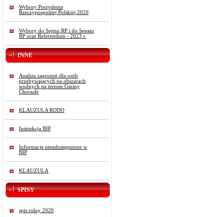
Wybory Prezydenta
Rzeczypospolitej Polskiej 2020
Wybory do Sejmu RP i do Senatu
RP oraz Referendum - 2023 r.
INNE
Analiza zagrożeń dla osób
przebywających na obszarach
wodnych na terenie Gminy
Chorzele
KLAUZULA RODO
Instrukcja BIP
Informacje nieudostępnione w
BIP
KLAUZULA
SPISY
spis rolny 2020