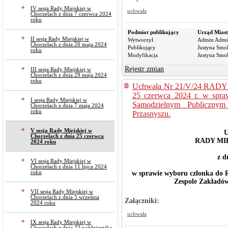
IV sesja Rady Miejskiej w
uchwała
Chorzelach z dnia 7 czerwca 2024
roku
Podmiot publikujący
Urząd Miast
II sesja Rady Miejskiej w
Wytworzył
Admin Admi
Chorzelach z dnia 20 maja 2024
Publikujący
Justyna Smo
roku
Modyfikacja
Justyna Smo
Rejestr zmian
III sesja Rady Miejskiej w
Chorzelach z dnia 29 maja 2024
roku
Uchwała Nr 21/V/24 RAD
25 czerwca 2024 r. w spra
I sesja Rady Miejskiej w
Samodzielnym Publiczny
Chorzelach z dnia 7 maja 2024
roku
Przasnyszu.
V sesja Rady Miejskiej w
U
Chorzelach z dnia 25 czerwca
RADY MI
2024 roku
z dn
VI sesja Rady Miejskiej w
Chorzelach z dnia 11 lipca 2024
w sprawie wyboru członka do 
roku
Zespole Zakładów
VII sesja Rady Miejskiej w
Chorzelach z dnia 5 września
Załączniki:
2024 roku
uchwała
IX sesja Rady Miejskiej w
Chorzelach z dnia 22 października