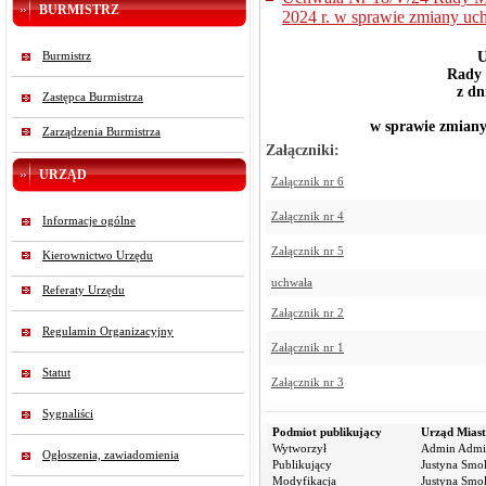
BURMISTRZ
2024 r. w sprawie zmiany uc
U
Burmistrz
Rady 
z dn
Zastępca Burmistrza
w sprawie zmian
Zarządzenia Burmistrza
Załączniki:
URZĄD
Załącznik nr 6
Załącznik nr 4
Informacje ogólne
Załącznik nr 5
Kierownictwo Urzędu
uchwała
Referaty Urzędu
Załącznik nr 2
Regulamin Organizacyjny
Załącznik nr 1
Statut
Załącznik nr 3
Sygnaliści
Podmiot publikujący
Urząd Miast
Wytworzył
Admin Admi
Ogłoszenia, zawiadomienia
Publikujący
Justyna Smo
Modyfikacja
Justyna Smo