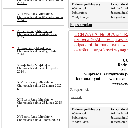
2024 r.
Podmiot publikujący
Urząd Miast
Wytworzył
Admin Admi
Publikujący
Justyna Smo
VIII sesja Rady Miejskiej w
Modyfikacja
Justyna Smo
Chorzelach z dnia 18 października
2024 r.
Rejestr zmian
XII sesja Rady Miejskiej w
UCHWAŁA Nr 20/V/24 Rady
Chorzelach z dnia 24 stycznia
2025 r.
czerwca 2024 r. w sprawie 
odpadami komunalnymi w d
XI sesja Rady Miejskiej w
określenia wysokości wynagr
Chorzelach z dnia 20 grudnia
2024 r.
UC
Rady 
X sesja Rady Miejskiej w
Chorzelach z dnia 26 listopada
z d
2024 r.
w sprawie zarządzenia p
komunalnymi w drodze inkas
XIV sesja Rady Miejskiej w
wysokośc
Chorzelach z dnia 25 marca 2025
Załączniki:
r.
uchwała
XIII sesja Rady Miejskiej w
Chorzelach z dnia 25 lutego 2025
r.
Podmiot publikujący
Urząd Miast
Wytworzył
Admin Admi
XVI sesja Rady Miejskiej w
Publikujący
Justyna Smo
Chorzelach z dnia 9 maja 2025 r.
Modyfikacja
Justyna Smo