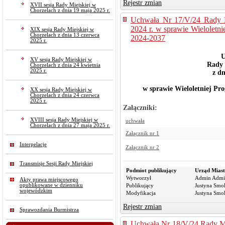
Rejestr zmian
XVII sesja Rady Miejskiej w
Chorzelach z dnia 19 maja 2025 r.
Uchwała Nr 17/V/24 Rady M
2024 r. w sprawie Wieloletn
XIX sesja Rady Miejskiej w
Chorzelach z dnia 13 czerwca
2024-2037
2025 r.
U
XV sesja Rady Miejskiej w
Rady 
Chorzelach z dnia 24 kwietnia
2025 r.
z dn
w sprawie Wieloletniej Prog
XX sesja Rady Miejskiej w
Chorzelach z dnia 24 czerwca
2025 r.
Załączniki:
XVIII sesja Rady Miejskiej w
uchwała
Chorzelach z dnia 27 maja 2025 r.
Załącznik nr 1
Interpelacje
Załącznik nr 2
Transmisje Sesji Rady Miejskiej
Podmiot publikujący
Urząd Miast
Wytworzył
Admin Admi
Akty prawa miejscowego
opublikowane w dzienniku
Publikujący
Justyna Smo
wojewódzkim
Modyfikacja
Justyna Smo
Rejestr zmian
Sprawozdania Burmistrza
Uchwała Nr 18/V/24 Rady Mi