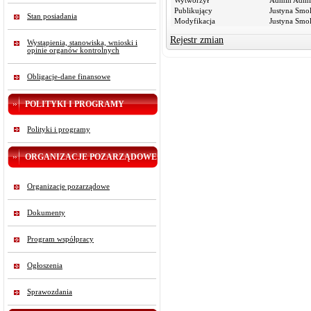
Wytworzył
Admin Admi
Publikujący
Justyna Smo
Stan posiadania
Modyfikacja
Justyna Smo
Rejestr zmian
Wystąpienia, stanowiska, wnioski i
opinie organów kontrolnych
Obligacje-dane finansowe
POLITYKI I PROGRAMY
Polityki i programy
ORGANIZACJE POZARZĄDOWE
Organizacje pozarządowe
Dokumenty
Program współpracy
Ogłoszenia
Sprawozdania