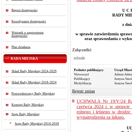
U C 
Raport dostępności
RADY MI
Koordynator dostępności
z dni
Wniosek o zapewnienie
w sprawie zatwierdzenia spraw
dostępności
oraz sprawozdania z wyko
Plan działania
Załączniki:
uchwała
RADA MIEJSKA
Podmiot publikujący
Urząd Miast
Skład Rady Miejskiej 2024-2029
Wytworzył
Admin Admi
Publikujący
Justyna Smo
Skład Rady Miejskiej 2018-2024
Modyfikacja
Justyna Smo
Rejestr zmian
Przewodniczący Rady Miejskiej
UCHWAŁA Nr 19/V/24 Rady
Komisje Rady Miejskiej
czerwca 2024 r. w sprawie 
rolnego i leśnego w drodze 
Sesje Rady Miejskiej
wynagrodzenia za inkaso.
Sesje Rady Miejskiej 2014-2018
UC