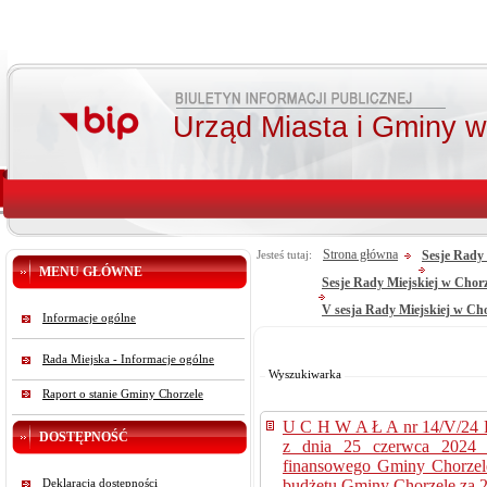
Urząd Miasta i Gminy 
Strona główna
Sesje Rady 
Jesteś tutaj:
MENU GŁÓWNE
Sesje Rady Miejskiej w Chor
V sesja Rady Miejskiej w Cho
Informacje ogólne
Od:
Do:
Rada Miejska - Informacje ogólne
Szukaj
Wyszukiwarka
Raport o stanie Gminy Chorzele
U C H W A Ł A nr 14/V
DOSTĘPNOŚĆ
z dnia 25 czerwca 2024 r
finansowego Gminy Chorzel
budżetu Gminy Chorzele za 2
Deklaracja dostępności