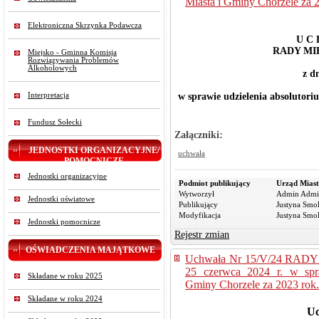
Miasta i Gminy Chorzele za 
Elektroniczna Skrzynka Podawcza
U C 
RADY MI
Miejsko - Gminna Komisja
Rozwiązywania Problemów
Alkoholowych
z dn
w sprawie udzielenia absolutor
Interpretacja
Fundusz Sołecki
Załączniki:
JEDNOSTKI ORGANIZACYJNE/
uchwała
POMOCNICZE
Jednostki organizacyjne
Podmiot publikujący
Urząd Miast
Wytworzył
Admin Admi
Jednostki oświatowe
Publikujący
Justyna Smo
Modyfikacja
Justyna Smo
Jednostki pomocnicze
Rejestr zmian
OŚWIADCZENIA MAJĄTKOWE
Uchwała Nr 15/V/24 RAD
25 czerwca 2024 r. w spra
Składane w roku 2025
Gminy Chorzele za 2023 rok.
Składane w roku 2024
Uc