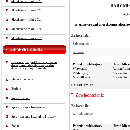
Składane w roku 2023
RADY MI
Składane w roku 2022
z d
Składane w roku 2021
w sprawie zatwierdzenia skons
Składane w roku 2020
Załączniki:
Składane w roku 2019
Załącznik nr 1
FINANSE I MIENIE
uchwała
Informacja o podstawowej kwocie
Podmiot publikujący
Urząd Miast
dotacji oraz statystycznej liczbie
dzieci dla gminy Chorzele
Wytworzył
Admin Admi
Publikujący
Justyna Smo
Modyfikacja
Justyna Smo
Finanse i mienie
Rejestr zmian
Budżet
Zawiadomienie
Sprawozdania
Załączniki:
Sprawozdania finansowe
zawiadomienie
Sprawozdania kwartalne i roczne
Podatki
Podmiot publikujący
Urząd Miast