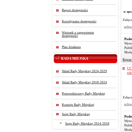
Raport dostępności
w spr
Załącz
Koordynator dostępności
uchw
Wniosek o zapewnienie
dostępności
Podm
Wytw
Plan działania
Publi
Mody
RADA MIEJSKA
Rejest
UC
Skład Rady Miejskiej 2024-2029
rok
Skład Rady Miejskiej 2018-2024
Przewodniczący Rady Miejskiej
Załącz
uchw
Komisje Rady Miejskiej
Sesje Rady Miejskiej
Podm
Wytw
Sesje Rady Miejskiej 2014-2018
Publi
Mody