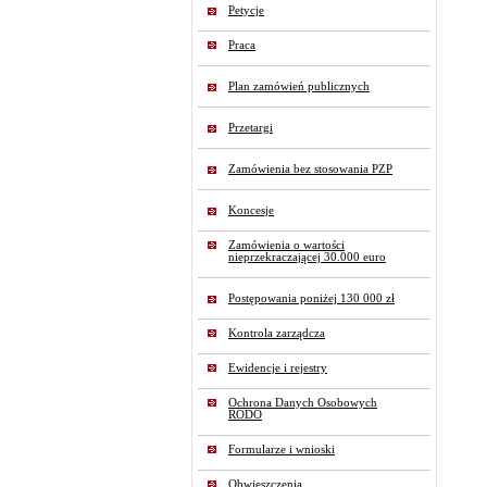
Petycje
Praca
Plan zamówień publicznych
Przetargi
Zamówienia bez stosowania PZP
Koncesje
Zamówienia o wartości
nieprzekraczającej 30.000 euro
Postępowania poniżej 130 000 zł
Kontrola zarządcza
Ewidencje i rejestry
Ochrona Danych Osobowych
RODO
Formularze i wnioski
Obwieszczenia