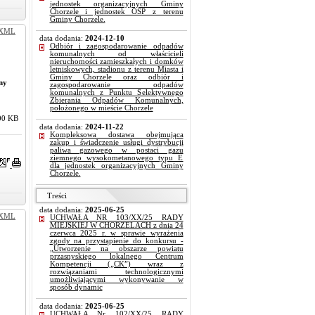
jednostek organizacyjnych Gminy
Chorzele i jednostek OSP z terenu
Gminy Chorzele.
XML
data dodania:
2024-12-10
Odbiór i zagospodarowanie odpadów
komunalnych od właścicieli
nieruchomości zamieszkałych i domków
letniskowych, stadionu z terenu Miasta i
Gminy Chorzele oraz odbiór i
ny
zagospodarowanie odpadów
komunalnych z Punktu Selektywnego
Zbierania Odpadów Komunalnych,
położonego w mieście Chorzele
00 KB
data dodania:
2024-11-22
Kompleksowa dostawa obejmująca
zakup i świadczenie usługi dystrybucji
paliwa gazowego w postaci gazu
ziemnego wysokometanowego typu E
dla jednostek organizacyjnych Gminy
Chorzele.
Treści
data dodania:
2025-06-25
XML
UCHWAŁA NR 103/XX/25 RADY
MIEJSKIEJ W CHORZELACH z dnia 24
czerwca 2025 r. w sprawie wyrażenia
zgody na przystąpienie do konkursu -
„Utworzenie na obszarze powiatu
przasnyskiego lokalnego Centrum
Kompetencji („CK”) wraz z
rozwiązaniami technologicznymi
umożliwiającymi wykonywanie w
sposób dynamic
j
data dodania:
2025-06-25
UCHWAŁA Nr 102/XX/25 RADY