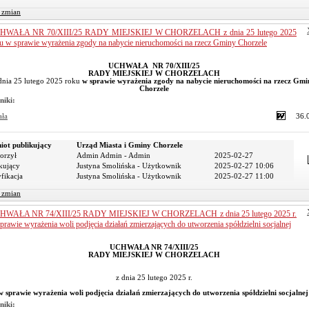
r zmian
HWAŁA NR 70/XIII/25 RADY MIEJSKIEJ W CHORZELACH z dnia 25 lutego 2025
u w sprawie wyrażenia zgody na nabycie nieruchomości na rzecz Gminy Chorzele
UCHWAŁA NR 70/XIII/25
RADY MIEJSKIEJ W CHORZELACH
dnia 25 lutego 2025 roku
w sprawie wyrażenia zgody na nabycie nieruchomości na rzecz Gmi
Chorzele
niki:
ała
36.
iot publikujący
Urząd Miasta i Gminy Chorzele
orzył
Admin Admin - Admin
2025-02-27
kujący
Justyna Smolińska - Użytkownik
2025-02-27 10:06
fikacja
Justyna Smolińska - Użytkownik
2025-02-27 11:00
r zmian
HWAŁA NR 74/XIII/25 RADY MIEJSKIEJ W CHORZELACH z dnia 25 lutego 2025 r.
prawie wyrażenia woli podjęcia działań zmierzających do utworzenia spółdzielni socjalnej
UCHWAŁA NR 74/XIII/25
RADY MIEJSKIEJ W CHORZELACH
z dnia 25 lutego 2025 r.
w sprawie wyrażenia woli podjęcia działań zmierzających do utworzenia spółdzielni socjalne
niki: