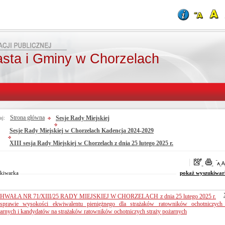
asta i Gminy w Chorzelach
Strona główna
Sesje Rady Miejskiej
aj:
Sesje Rady Miejskiej w Chorzelach Kadencja 2024-2029
XIII sesja Rady Miejskiej w Chorzelach z dnia 25 lutego 2025 r.
oraz
Od:
Fraza:
Do:
Treści archiwalne
Szukaj
kiwarka
pokaż wyszukiwar
HWAŁA NR 71/XIII/25 RADY MIEJSKIEJ W CHORZELACH z dnia 25 lutego 2025 r.
prawie wysokości ekwiwalentu pieniężnego dla strażaków ratowników ochotniczych 
arnych i kandydatów na strażaków ratowników ochotniczych straży pożarnych