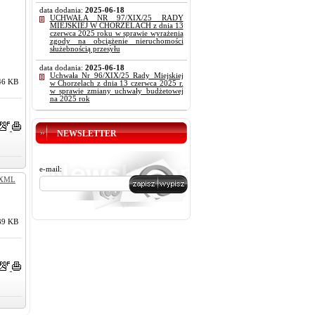
data dodania:
2025-06-18
UCHWAŁA NR 97/XIX/25 RADY
MIEJSKIEJ W CHORZELACH z dnia 13
czerwca 2025 roku w sprawie wyrażenia
zgody na obciążenie nieruchomości
służebnością przesyłu
data dodania:
2025-06-18
Uchwała Nr 96/XIX/25 Rady Miejskiej
46 KB
w Chorzelach z dnia 13 czerwca 2025 r.
w sprawie zmiany uchwały budżetowej
na 2025 rok
NEWSLETTER
e-mail:
XML
39 KB