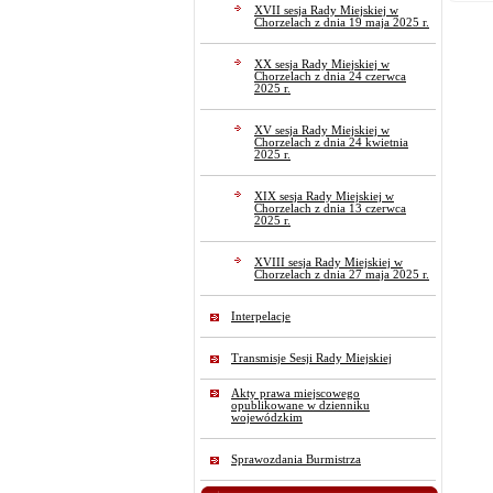
XVII sesja Rady Miejskiej w
Chorzelach z dnia 19 maja 2025 r.
XX sesja Rady Miejskiej w
Chorzelach z dnia 24 czerwca
2025 r.
XV sesja Rady Miejskiej w
Chorzelach z dnia 24 kwietnia
2025 r.
XIX sesja Rady Miejskiej w
Chorzelach z dnia 13 czerwca
2025 r.
XVIII sesja Rady Miejskiej w
Chorzelach z dnia 27 maja 2025 r.
Interpelacje
Transmisje Sesji Rady Miejskiej
Akty prawa miejscowego
opublikowane w dzienniku
wojewódzkim
Sprawozdania Burmistrza