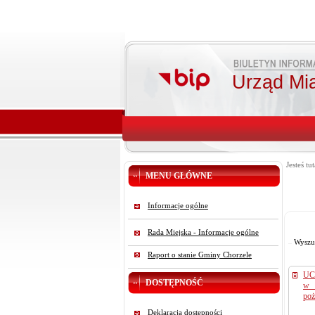
Urząd Mi
Jesteś tut
MENU GŁÓWNE
Informacje ogólne
Rada Miejska - Informacje ogólne
Wyszu
Raport o stanie Gminy Chorzele
UC
DOSTĘPNOŚĆ
w s
poż
Deklaracja dostępności