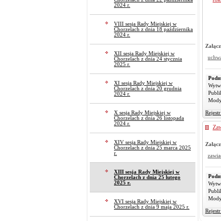
2024 r.
VIII sesja Rady Miejskiej w
Chorzelach z dnia 18 października
2024 r.
Załącz
XII sesja Rady Miejskiej w
uchw
Chorzelach z dnia 24 stycznia
2025 r.
Podm
XI sesja Rady Miejskiej w
Wytw
Chorzelach z dnia 20 grudnia
Publi
2024 r.
Mody
X sesja Rady Miejskiej w
Rejest
Chorzelach z dnia 26 listopada
2024 r.
Zaw
XIV sesja Rady Miejskiej w
Załącz
Chorzelach z dnia 25 marca 2025
r.
zawia
XIII sesja Rady Miejskiej w
Podm
Chorzelach z dnia 25 lutego
2025 r.
Wytw
Publi
Mody
XVI sesja Rady Miejskiej w
Chorzelach z dnia 9 maja 2025 r.
Rejest