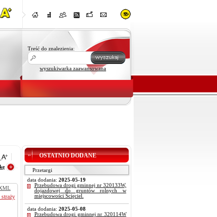
Treść do znalezienia:
wyszukiwarka zaawansowana
OSTATNIO DODANE
kę
Przetargi
data dodania:
2025-05-19
Przebudowa drogi gminnej nr 320133W,
XML
dojazdowej do gruntów rolnych w
straży
miejscowości Ścięciel.
data dodania:
2025-05-08
Przebudowa drogi gminnej nr 320114W