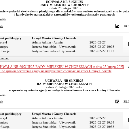
UCHWAŁA NR 71/XIII/25
RADY MIEJSKIEJ W CHORZELE
z dnia 25 lutego 2025 r.
awie
wysokości ekwiwalentu pieniężnego dla strażaków ratowników ochotniczych straży poż
i kandydatów na strażaków ratowników ochotniczych straży pożarnych
niki:
ała
18.
iot publikujący
Urząd Miasta i Gminy Chorzele
orzył
Admin Admin - Admin
2025-02-27
kujący
Justyna Smolińska - Użytkownik
2025-02-27 10:08
fikacja
Justyna Smolińska - Użytkownik
2025-02-27 11:02
r zmian
HWAŁA NR 69/XIII/25 RADY MIEJSKIEJ W CHORZELACH z dnia 25 lutego 2025
u w sprawie wyrażenia zgody na nabycie nieruchomości na rzecz Gminy Chorzele
UCHWAŁA NR 69/XIII/25
RADY MIEJSKIEJ W CHORZELACH
z dnia 25 lutego 2025 roku
w sprawie wyrażenia zgody na nabycie nieruchomości na rzecz Gminy Chorzele
niki:
ała
35.
iot publikujący
Urząd Miasta i Gminy Chorzele
orzył
Admin Admin - Admin
2025-02-27
kujący
Justyna Smolińska - Użytkownik
2025-02-27 10:04
fikacja
Justyna Smolińska - Użytkownik
2025-02-27 10:58