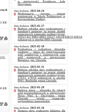
w miejscowości Kwiatkowo koło
Duczymina.
arnych
data dodania:
2025-04-24
Modernizacja poprzez remont
pomieszczeń w Szkole Podstawowej w
Krzynowłodze Wielkiej.
55 KB
data dodania:
2025-02-27
Budowa odcinka sieci wodociągowej i
kanalizacji sanitarnej na terenie działek
oznaczonych numerami ewidencyjnymi:
1055/1,657,668/1,668/2,1051/7,1051/8,656/15,656/14
położonych w obrębie 0001-Chorzele.
data dodania:
2025-02-10
Przebudowa i rozbudowa zbiornika
wodnego – stawu do retencjonowania
wód opadowych i roztopowych oraz
XML
wód gruntowych w miejscowości
Bagienice, gm. Chorzele.
data dodania:
2025-01-31
Budowa odcinka sieci wodociągowej i
kanalizacji sanitarnej na terenie działek
oznaczonych numerami ewidencyjnymi:
170/11, 170/14 położonych w obrębie
0041- Rembielin gmina Chorzele.
data dodania:
2025-01-29
00 KB
Budowa stawu – zbiornika do retencji
wód powierzchniowych w miejscowości
Nowa Wieś k. Duczymina, gmina
Chorzele, powiat przasnyski,
województwo mazowieckie.
data dodania:
2025-01-16
Dostawa oleju opałowego lekkiego dla