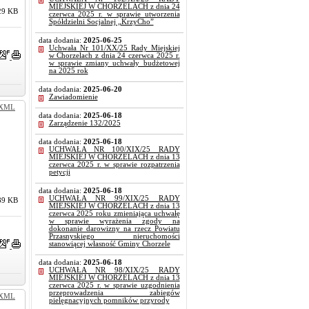
MIEJSKIEJ W CHORZELACH z dnia 24
29 KB
czerwca 2025 r. w sprawie utworzenia
Spółdzielni Socjalnej „KrzyCho”
data dodania:
2025-06-25
Uchwała Nr 101/XX/25 Rady Miejskiej
w Chorzelach z dnia 24 czerwca 2025 r.
w sprawie zmiany uchwały budżetowej
na 2025 rok
data dodania:
2025-06-20
Zawiadomienie
XML
data dodania:
2025-06-18
Zarządzenie 132/2025
data dodania:
2025-06-18
UCHWAŁA NR 100/XIX/25 RADY
MIEJSKIEJ W CHORZELACH z dnia 13
czerwca 2025 r. w sprawie rozpatrzenia
petycji
data dodania:
2025-06-18
UCHWAŁA NR 99/XIX/25 RADY
89 KB
MIEJSKIEJ W CHORZELACH z dnia 13
czerwca 2025 roku zmieniająca uchwałę
w sprawie wyrażenia zgody na
dokonanie darowizny na rzecz Powiatu
Przasnyskiego nieruchomości
stanowiącej własność Gminy Chorzele
data dodania:
2025-06-18
UCHWAŁA NR 98/XIX/25 RADY
MIEJSKIEJ W CHORZELACH z dnia 13
czerwca 2025 r. w sprawie uzgodnienia
przeprowadzenia zabiegów
XML
pielęgnacyjnych pomników przyrody