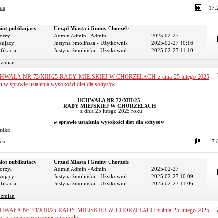
ała
17.
iot publikujący
Urząd Miasta i Gminy Chorzele
orzył
Admin Admin - Admin
2025-02-27
kujący
Justyna Smolińska - Użytkownik
2025-02-27 10:16
fikacja
Justyna Smolińska - Użytkownik
2025-02-27 11:10
r zmian
HWAŁA NR 72/XIII/25 RADY MIEJSKIEJ W CHORZELACH z dnia 25 lutego 2025
u w sprawie ustalenia wysokości diet dla sołtysów
UCHWAŁA NR 72/XIII/25
RADY MIEJSKIEJ W CHORZELACH
z dnia 25 lutego 2025 roku
w sprawie ustalenia wysokości diet dla sołtysów
niki:
ała
7.
iot publikujący
Urząd Miasta i Gminy Chorzele
orzył
Admin Admin - Admin
2025-02-27
kujący
Justyna Smolińska - Użytkownik
2025-02-27 10:09
fikacja
Justyna Smolińska - Użytkownik
2025-02-27 11:06
r zmian
HWAŁA Nr 73/XIII/25 RADY MIEJSKIEJ W CHORZELACH z dnia 25 lutego 2025
u. w sprawie rozpatrzenia wniosku