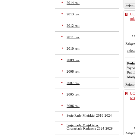
2014 rok
Rejest
UC
2013 rok
rok
2012 rok
z 
2011 rok
Załącz
2010 rok
uchw
2009 rok
Podm
Wytw
2008 rok
Publi
Mody
2007 rok
Rejest
UC
2005 rok
w s
2006 rok
Sesje Rady Miejskiej 2018-2024
Sesje Rady Miejskiej w
Chorzelach Kadencja 2024-2029
Załącz