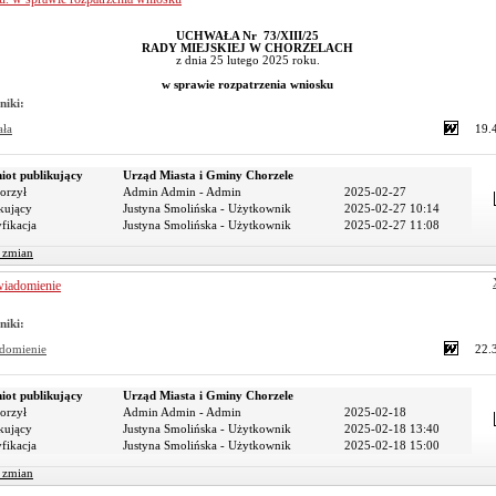
UCHWAŁA Nr 73/XIII/25
RADY MIEJSKIEJ W CHORZELACH
z dnia 25 lutego 2025 roku.
w sprawie rozpatrzenia wniosku
niki:
ała
19.
iot publikujący
Urząd Miasta i Gminy Chorzele
orzył
Admin Admin - Admin
2025-02-27
kujący
Justyna Smolińska - Użytkownik
2025-02-27 10:14
fikacja
Justyna Smolińska - Użytkownik
2025-02-27 11:08
r zmian
iadomienie
niki:
domienie
22.
iot publikujący
Urząd Miasta i Gminy Chorzele
orzył
Admin Admin - Admin
2025-02-18
kujący
Justyna Smolińska - Użytkownik
2025-02-18 13:40
fikacja
Justyna Smolińska - Użytkownik
2025-02-18 15:00
r zmian