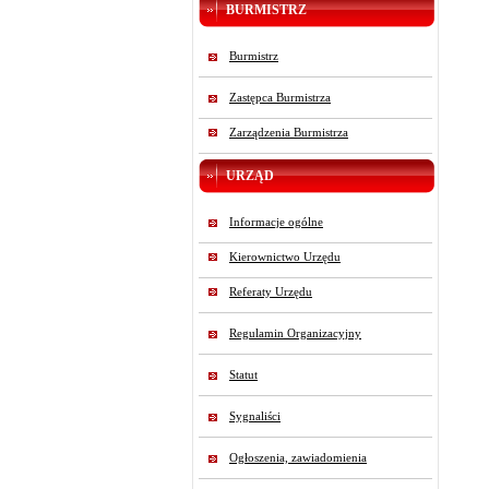
BURMISTRZ
Burmistrz
Zastępca Burmistrza
Zarządzenia Burmistrza
URZĄD
Informacje ogólne
Kierownictwo Urzędu
Referaty Urzędu
Regulamin Organizacyjny
Statut
Sygnaliści
Ogłoszenia, zawiadomienia