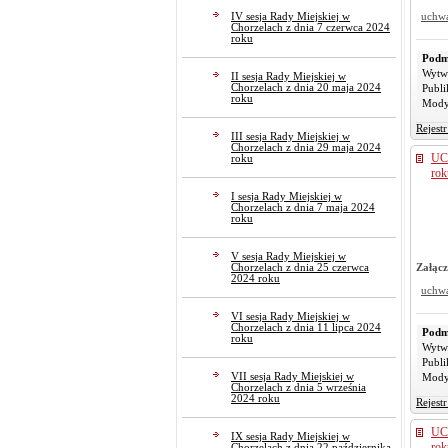
IV sesja Rady Miejskiej w
uchw
Chorzelach z dnia 7 czerwca 2024
roku
Podm
Wytw
II sesja Rady Miejskiej w
Chorzelach z dnia 20 maja 2024
Publi
roku
Mody
Rejest
III sesja Rady Miejskiej w
Chorzelach z dnia 29 maja 2024
UC
roku
rok
I sesja Rady Miejskiej w
Chorzelach z dnia 7 maja 2024
roku
V sesja Rady Miejskiej w
Załącz
Chorzelach z dnia 25 czerwca
2024 roku
uchw
VI sesja Rady Miejskiej w
Chorzelach z dnia 11 lipca 2024
Podm
roku
Wytw
Publi
VII sesja Rady Miejskiej w
Mody
Chorzelach z dnia 5 września
2024 roku
Rejest
UC
IX sesja Rady Miejskiej w
rok
Chorzelach z dnia 22 października