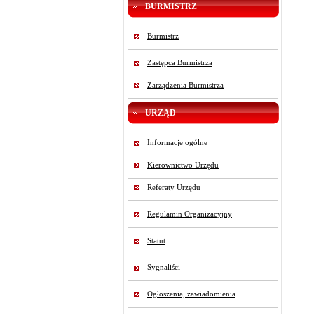
BURMISTRZ
Burmistrz
Zastępca Burmistrza
Zarządzenia Burmistrza
URZĄD
Informacje ogólne
Kierownictwo Urzędu
Referaty Urzędu
Regulamin Organizacyjny
Statut
Sygnaliści
Ogłoszenia, zawiadomienia