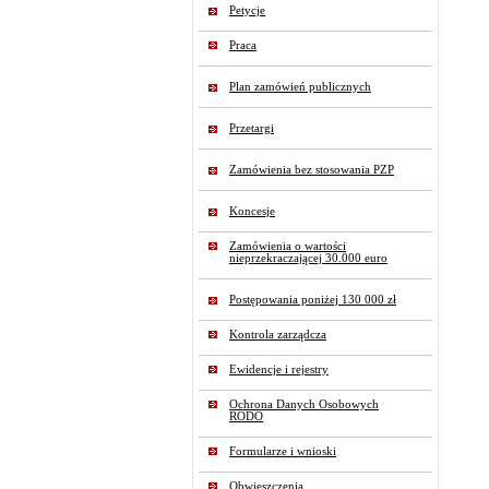
Petycje
Praca
Plan zamówień publicznych
Przetargi
Zamówienia bez stosowania PZP
Koncesje
Zamówienia o wartości
nieprzekraczającej 30.000 euro
Postępowania poniżej 130 000 zł
Kontrola zarządcza
Ewidencje i rejestry
Ochrona Danych Osobowych
RODO
Formularze i wnioski
Obwieszczenia