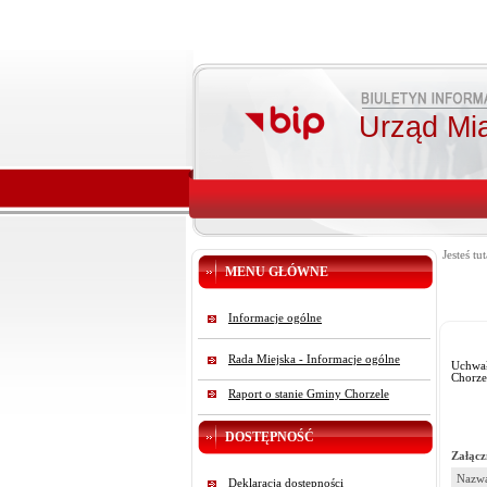
Urząd Mi
Jesteś tut
MENU GŁÓWNE
Informacje ogólne
Rada Miejska - Informacje ogólne
Uchwał
Chorze
Raport o stanie Gminy Chorzele
DOSTĘPNOŚĆ
Załącz
Nazwa
Deklaracja dostępności