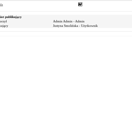
ła
ot publikujący
orzył
Admin Admin - Admin
kujący
Justyna Smolińska - Użytkownik