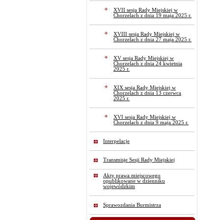
XVII sesja Rady Miejskiej w
Chorzelach z dnia 19 maja 2025 r.
XVIII sesja Rady Miejskiej w
Chorzelach z dnia 27 maja 2025 r.
XV sesja Rady Miejskiej w
Chorzelach z dnia 24 kwietnia
2025 r.
XIX sesja Rady Miejskiej w
Chorzelach z dnia 13 czerwca
2025 r.
XVI sesja Rady Miejskiej w
Chorzelach z dnia 9 maja 2025 r.
Interpelacje
Transmisje Sesji Rady Miejskiej
Akty prawa miejscowego
opublikowane w dzienniku
wojewódzkim
Sprawozdania Burmistrza