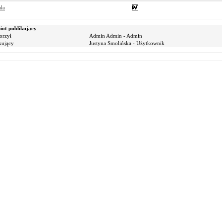
ła
ot publikujący
orzył
Admin Admin - Admin
kujący
Justyna Smolińska - Użytkownik