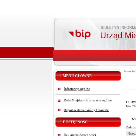
Urząd Mi
Jesteś tut
MENU GŁÓWNE
Informacje ogólne
Rada Miejska - Informacje ogólne
UCHWA
ratown
Raport o stanie Gminy Chorzele
w 
DOSTĘPNOŚĆ
Załącz
Nazwa
Deklaracja dostępności