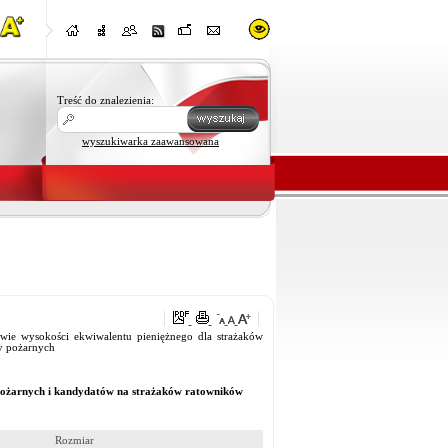
Treść do znalezienia:
wyszukiwarka zaawansowana
wysokości ekwiwalentu pieniężnego dla strażaków
y pożarnych
 pożarnych i kandydatów na strażaków ratowników
Rozmiar