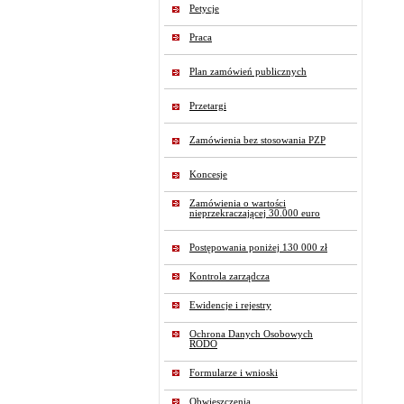
Petycje
Praca
Plan zamówień publicznych
Przetargi
Zamówienia bez stosowania PZP
Koncesje
Zamówienia o wartości
nieprzekraczającej 30.000 euro
Postępowania poniżej 130 000 zł
Kontrola zarządcza
Ewidencje i rejestry
Ochrona Danych Osobowych
RODO
Formularze i wnioski
Obwieszczenia