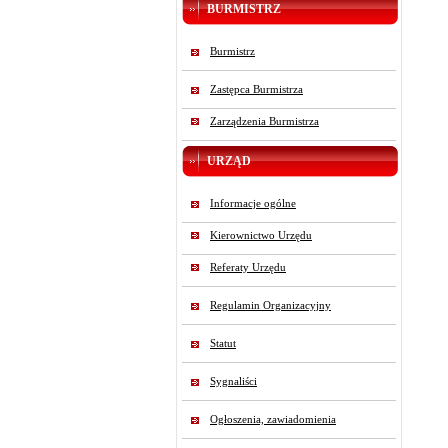
BURMISTRZ
Burmistrz
Zastępca Burmistrza
Zarządzenia Burmistrza
URZĄD
Informacje ogólne
Kierownictwo Urzędu
Referaty Urzędu
Regulamin Organizacyjny
Statut
Sygnaliści
Ogłoszenia, zawiadomienia