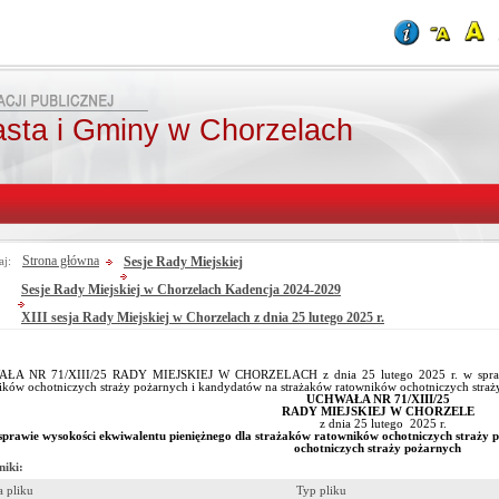
asta i Gminy w Chorzelach
Strona główna
Sesje Rady Miejskiej
aj:
Sesje Rady Miejskiej w Chorzelach Kadencja 2024-2029
XIII sesja Rady Miejskiej w Chorzelach z dnia 25 lutego 2025 r.
ŁA NR 71/XIII/25 RADY MIEJSKIEJ W CHORZELACH z dnia 25 lutego 2025 r. w sprawie 
ików ochotniczych straży pożarnych i kandydatów na strażaków ratowników ochotniczych straż
UCHWAŁA NR 71/XIII/25
RADY MIEJSKIEJ W CHORZELE
z dnia 25 lutego 2025 r.
sprawie
wysokości ekwiwalentu pieniężnego dla strażaków ratowników ochotniczych straży
ochotniczych straży pożarnych
niki:
 pliku
Typ pliku