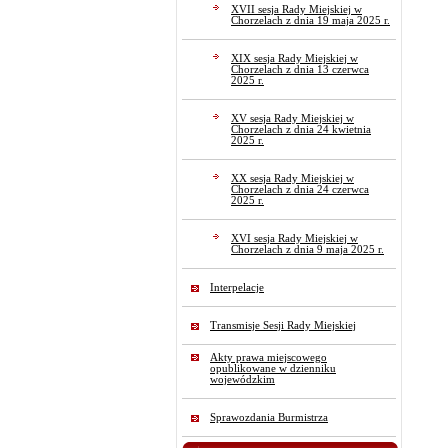
XVII sesja Rady Miejskiej w
Chorzelach z dnia 19 maja 2025 r.
XIX sesja Rady Miejskiej w
Chorzelach z dnia 13 czerwca
2025 r.
XV sesja Rady Miejskiej w
Chorzelach z dnia 24 kwietnia
2025 r.
XX sesja Rady Miejskiej w
Chorzelach z dnia 24 czerwca
2025 r.
XVI sesja Rady Miejskiej w
Chorzelach z dnia 9 maja 2025 r.
Interpelacje
Transmisje Sesji Rady Miejskiej
Akty prawa miejscowego
opublikowane w dzienniku
wojewódzkim
Sprawozdania Burmistrza