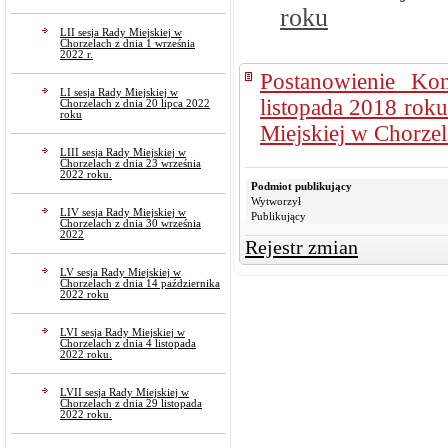
roku
LII sesja Rady Miejskiej w
Chorzelach z dnia 1 września
2022 r.
Postanowienie Ko
LI sesja Rady Miejskiej w
listopada 2018 rok
Chorzelach z dnia 20 lipca 2022
roku
Miejskiej w Chorze
LIII sesja Rady Miejskiej w
Chorzelach z dnia 23 września
2022 roku.
Podmiot publikujący
Wytworzył
LIV sesja Rady Miejskiej w
Publikujący
Chorzelach z dnia 30 września
2022
Rejestr zmian
LV sesja Rady Miejskiej w
Chorzelach z dnia 14 października
2022 roku
LVI sesja Rady Miejskiej w
Chorzelach z dnia 4 listopada
2022 roku.
LVII sesja Rady Miejskiej w
Chorzelach z dnia 29 listopada
2022 roku.