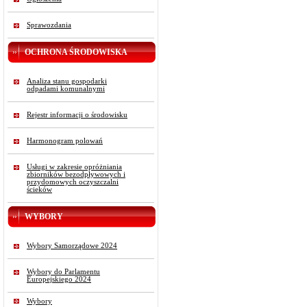
Sprawozdania
OCHRONA ŚRODOWISKA
Analiza stanu gospodarki
odpadami komunalnymi
Rejestr informacji o środowisku
Harmonogram polowań
Usługi w zakresie opróżniania
zbiorników bezodpływowych i
przydomowych oczyszczalni
ścieków
WYBORY
Wybory Samorządowe 2024
Wybory do Parlamentu
Europejskiego 2024
Wybory