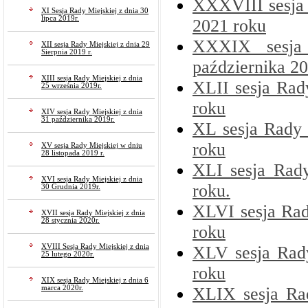
XXXVIII sesja 
XI Sesja Rady Miejskiej z dnia 30
lipca 2019r.
2021 roku
XXXIX sesja
XII sesja Rady Miejskiej z dnia 29
Sierpnia 2019 r.
października 20
XIII sesja Rady Miejskiej z dnia
XLII sesja Rad
25 września 2019r.
roku
XIV sesja Rady Miejskiej z dnia
31 października 2019r.
XL sesja Rady 
roku
XV sesja Rady Miejskiej w dniu
28 listopada 2019 r.
XLI sesja Rady
XVI sesja Rady Miejskiej z dnia
roku.
30 Grudnia 2019r.
XLVI sesja Rad
XVII sesja Rady Miejskiej z dnia
28 stycznia 2020r.
roku
XVIII Sesja Rady Miejskiej z dnia
XLV sesja Rad
25 lutego 2020r.
roku
XIX sesja Rady Miejskiej z dnia 6
marca 2020r.
XLIX sesja Ra