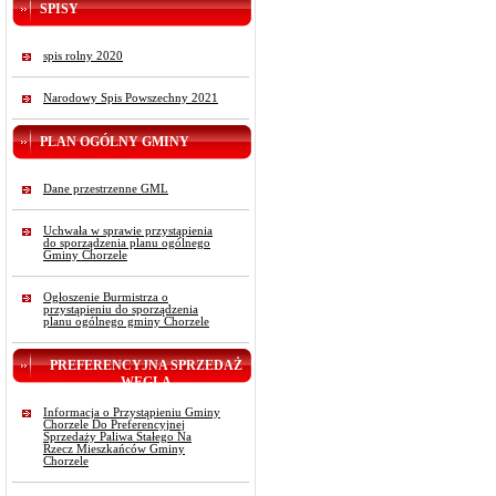
SPISY
spis rolny 2020
Narodowy Spis Powszechny 2021
PLAN OGÓLNY GMINY
Dane przestrzenne GML
Uchwała w sprawie przystąpienia
do sporządzenia planu ogólnego
Gminy Chorzele
Ogłoszenie Burmistrza o
przystąpieniu do sporządzenia
planu ogólnego gminy Chorzele
PREFERENCYJNA SPRZEDAŻ
WĘGLA
Informacja o Przystąpieniu Gminy
Chorzele Do Preferencyjnej
Sprzedaży Paliwa Stałego Na
Rzecz Mieszkańców Gminy
Chorzele