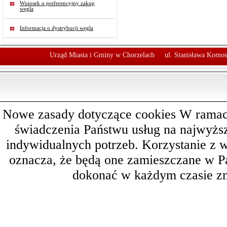
Wniosek o preferencyjny zakup
węgla
Informacja o dystrybucji węgla
Urząd Miasta i Gminy w Chorzelach
ul. Stanisława Komos
Nowe zasady dotyczące cookies W ramach 
świadczenia Państwu usług na najwyż
indywidualnych potrzeb. Korzystanie z 
oznacza, że będą one zamieszczane w 
dokonać w każdym czasie zm