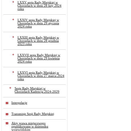
LXXV sesja Rady Miejskiej w
Chorzelach w dniu 28 luty 2024
roku
LXXIV sesja Rady Miejskiej w
Chorzelach w dniu 29 stycznia
2024 roku
LXXIII sesja Rady Miejskiej w
Chorzelach w dniu 28 grudnia
2023 roku
LXXVII sesja Rady Miejskiej w
Chorzelach w dniu 29 kwietnia
2024 roku
LXXVI sesja Rady Miejskiej w
Chorzelach w dniu 27 marca 2024
roku
Sesje Rady Miejskiej w
Chorzelach Kadencja 2024-2029
Interpelacje
Transmisje Sesji Rady Miejskiej
Akty prawa miejscowego
opublikowane w dzienniku
wojewódzkim