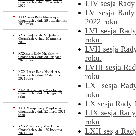
LIV sesja Rady
Chorzelach w dniu 29 września
2020
LV sesja Rady 
XXIX sesja Rady Miejskiej w
2022 roku
Chorzelach z dnia 28 października
2020 roku
LVI sesja Rady
XXXI Sesja Rady Miejskiej w
roku.
Chorzelach w dniu 29 grudnia
2020
LVII sesja Rady
XXX sesja Rady Miejskiej w
roku.
Chorzelach z dnia 30 listopada
2020 roku
LVIII sesja Ra
XXXII sesja Rady Miejskiej w
roku
Chorzelach z dnia 22 stycznia
2021 roku
LXI sesja Rad
XXXIII sesja Rady Miejskiej w
roku
Chorzelach z dnia 5 lutego 2021
roku
LX sesja Rady 
XXXIV sesja Rady Miejskiej w
LIX sesja Rady
Chorzelach z dnia 22 marca 2021
roku
roku
XXXV sesja rady Miejskiej w
LXII sesja Rad
Chorzelach w dniu 29 kwietnia
2021 roku