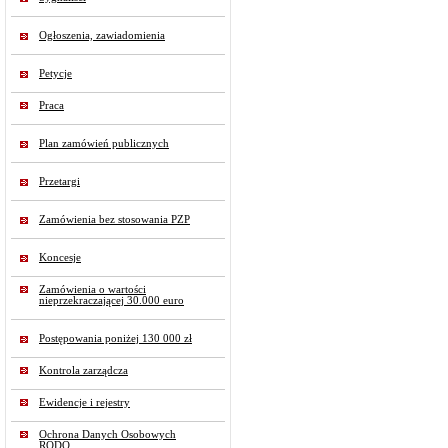
Ogłoszenia, zawiadomienia
Petycje
Praca
Plan zamówień publicznych
Przetargi
Zamówienia bez stosowania PZP
Koncesje
Zamówienia o wartości
nieprzekraczającej 30.000 euro
Postępowania poniżej 130 000 zł
Kontrola zarządcza
Ewidencje i rejestry
Ochrona Danych Osobowych
RODO