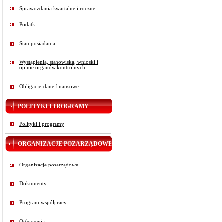
Sprawozdania kwartalne i roczne
Podatki
Stan posiadania
Wystąpienia, stanowiska, wnioski i
opinie organów kontrolnych
Obligacje-dane finansowe
POLITYKI I PROGRAMY
Polityki i programy
ORGANIZACJE POZARZĄDOWE
Organizacje pozarządowe
Dokumenty
Program współpracy
Ogłoszenia