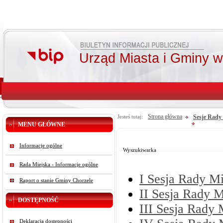
Urząd Miasta i Gminy 
Strona główna
Sesje Rady 
Jesteś tutaj:
MENU GŁÓWNE
Od:
Do:
Informacje ogólne
Szukaj
Wyszukiwarka
Rada Miejska - Informacje ogólne
I Sesja Rady Mi
Raport o stanie Gminy Chorzele
II Sesja Rady M
DOSTĘPNOŚĆ
III Sesja Rady 
Deklaracja dostępności