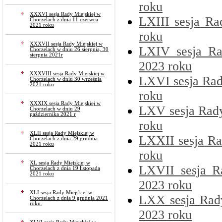
roku
XXXVI sesja Rady Miejskiej w
LXIII sesja Ra
Chorzelach z dnia 11 czerwca
2021 roku
roku
XXXVII sesja Rady Miejskiej w
LXIV sesja Ra
Chorzelach w dniu 26 sierpnia, 30
sierpnia 2021r
2023 roku
XXXVIII sesja Rady Miejskiej w
LXVI sesja Rad
Chorzelach w dniu 30 września
2021 roku
roku
XXXIX sesja Rady Miejskiej w
LXV sesja Rady
Chorzelach w dniu 29
października 2021 r
roku
XLII sesja Rady Miejskiej w
LXXII sesja Ra
Chorzelach z dnia 29 grudnia
2021 roku
roku
XL sesja Rady Miejskiej w
LXVII sesja R
Chorzelach z dnia 19 listopada
2021 roku
2023 roku
XLI sesja Rady Miejskiej w
LXX sesja Rady
Chorzelach z dnia 9 grudnia 2021
roku.
2023 roku