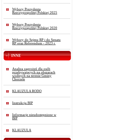
Wybory Prezydenta
Rzeczypospolitej Polskiej 2025
Wybory Prezydenta
Rzeczypospolitej Polskiej 2020
Wybory do Sejmu RP i do Senatu
RP oraz Referendum - 2023 r.
INNE
Analiza zagrożeń dla osób
przebywających na obszarach
wodnych na terenie Gminy
Chorzele
KLAUZULA RODO
Instrukcja BIP
Informacje nieudostępnione w
BIP
KLAUZULA