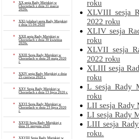
roku
XX sesja Rady Miejskiej w
Chorzelach z dnia 31 marca
2020r.
XLVIII sesja R
2022 roku
XXI (zdalna) sesja Rady Miejskiej
z dnia 15.04.2020
XLIV sesja Rad
XXII sesja Rady Miejskiej w
roku
Chorzelach z dnia 30 kwietnia
2020r.
XLVII sesja R
XXIII Sesja Rady Miejskiej w
2022 roku
Chorzelach w dniu 28 maja 2020
r.
XLIII sesja Rad
XXIV sesja Rady Miejskiej z dnia
roku
25 czerwca 2020 r.
L sesja Rady 
XXV Sesja Rady Miejskiej w
Chorzelach z dnia 13 lipca 2020 r.
roku
LII sesja Rady 
XXVI Sesja Rady Miejskiej w
Chorzelach w dniu 23 lipca 2020
r.
LI sesja Rady M
LIII sesja Rad
XXVII Sesja Rady Miejskiej z
dnia 31 sierpnia 2020
roku.
XXVIII Sesja Rady Miejskiej w