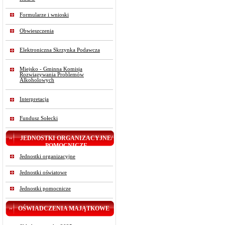
Formularze i wnioski
Obwieszczenia
Elektroniczna Skrzynka Podawcza
Miejsko - Gminna Komisja
Rozwiązywania Problemów
Alkoholowych
Interpretacja
Fundusz Sołecki
JEDNOSTKI ORGANIZACYJNE/
POMOCNICZE
Jednostki organizacyjne
Jednostki oświatowe
Jednostki pomocnicze
OŚWIADCZENIA MAJĄTKOWE