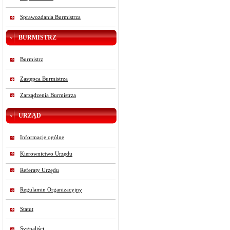
Sprawozdania Burmistrza
BURMISTRZ
Burmistrz
Zastępca Burmistrza
Zarządzenia Burmistrza
URZĄD
Informacje ogólne
Kierownictwo Urzędu
Referaty Urzędu
Regulamin Organizacyjny
Statut
Sygnaliści