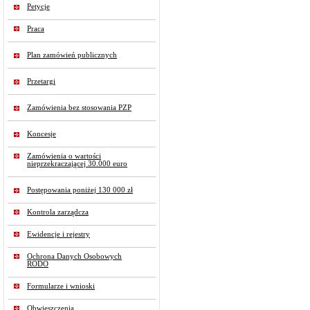
Petycje
Praca
Plan zamówień publicznych
Przetargi
Zamówienia bez stosowania PZP
Koncesje
Zamówienia o wartości
nieprzekraczającej 30.000 euro
Postępowania poniżej 130 000 zł
Kontrola zarządcza
Ewidencje i rejestry
Ochrona Danych Osobowych
RODO
Formularze i wnioski
Obwieszczenia