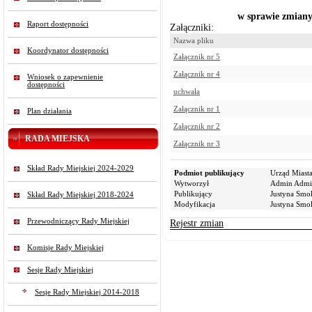
w sprawie zmian
Raport dostępności
Załączniki:
Nazwa pliku
Koordynator dostępności
Załącznik nr 5
Załącznik nr 4
Wniosek o zapewnienie
dostępności
uchwała
Załącznik nr 1
Plan działania
Załącznik nr 2
RADA MIEJSKA
Załącznik nr 3
Skład Rady Miejskiej 2024-2029
Podmiot publikujący
Urząd Miast
Wytworzył
Admin Admi
Publikujący
Justyna Smo
Skład Rady Miejskiej 2018-2024
Modyfikacja
Justyna Smo
Przewodniczący Rady Miejskiej
Rejestr zmian
Komisje Rady Miejskiej
Sesje Rady Miejskiej
Sesje Rady Miejskiej 2014-2018