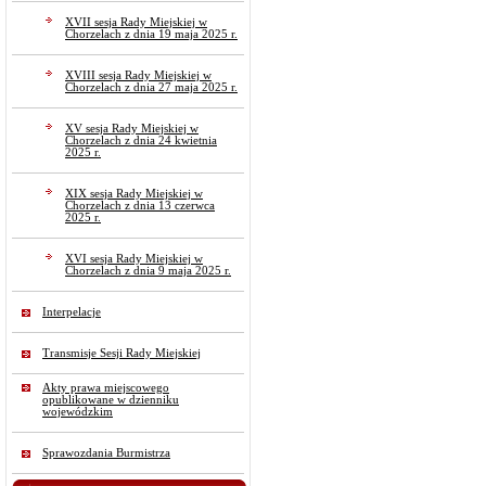
XVII sesja Rady Miejskiej w
Chorzelach z dnia 19 maja 2025 r.
XVIII sesja Rady Miejskiej w
Chorzelach z dnia 27 maja 2025 r.
XV sesja Rady Miejskiej w
Chorzelach z dnia 24 kwietnia
2025 r.
XIX sesja Rady Miejskiej w
Chorzelach z dnia 13 czerwca
2025 r.
XVI sesja Rady Miejskiej w
Chorzelach z dnia 9 maja 2025 r.
Interpelacje
Transmisje Sesji Rady Miejskiej
Akty prawa miejscowego
opublikowane w dzienniku
wojewódzkim
Sprawozdania Burmistrza