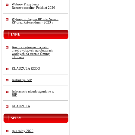
Wybory Prezydenta
Rzeczypospolitej Polskiej 2020
Wybory do Sejmu RP i do Senatu
RP oraz Referendum - 2023 r.
INNE
Analiza zagrożeń dla osób
przebywających na obszarach
wodnych na terenie Gminy
Chorzele
KLAUZULA RODO
Instrukcja BIP
Informacje nieudostępnione w
BIP
KLAUZULA
SPISY
spis rolny 2020