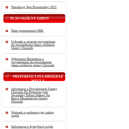
Narodowy Spis Powszechny 2021
PLAN OGÓLNY GMINY
Dane przestrzenne GML
Uchwała w sprawie przystąpienia
do sporządzenia planu ogólnego
Gminy Chorzele
Ogłoszenie Burmistrza o
przystąpieniu do sporządzenia
planu ogólnego gminy Chorzele
PREFERENCYJNA SPRZEDAŻ
WĘGLA
Informacja o Przystąpieniu Gminy
Chorzele Do Preferencyjnej
Sprzedaży Paliwa Stałego Na
Rzecz Mieszkańców Gminy
Chorzele
Wniosek o preferencyjny zakup
węgla
Informacja o dystrybucji węgla