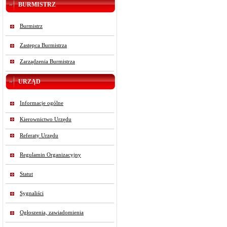
BURMISTRZ
Burmistrz
Zastępca Burmistrza
Zarządzenia Burmistrza
URZĄD
Informacje ogólne
Kierownictwo Urzędu
Referaty Urzędu
Regulamin Organizacyjny
Statut
Sygnaliści
Ogłoszenia, zawiadomienia