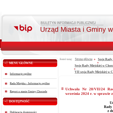
Urząd Miasta i Gminy 
Strona główna
Sesje Rady 
Jesteś tutaj:
MENU GŁÓWNE
Sesje Rady Miejskiej w Chor
VII sesja Rady Miejskiej w C
Informacje ogólne
Rada Miejska - Informacje ogólne
Uchwała Nr 28/VII/24 Rad
Raport o stanie Gminy Chorzele
września 2024 r. w sprawie
DOSTĘPNOŚĆ
Uc
Rady 
z d
Deklaracja dostępności