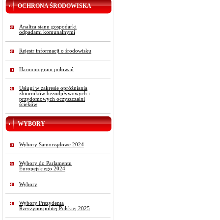
OCHRONA ŚRODOWISKA
Analiza stanu gospodarki
odpadami komunalnymi
Rejestr informacji o środowisku
Harmonogram polowań
Usługi w zakresie opróżniania
zbiorników bezodpływowych i
przydomowych oczyszczalni
ścieków
WYBORY
Wybory Samorządowe 2024
Wybory do Parlamentu
Europejskiego 2024
Wybory
Wybory Prezydenta
Rzeczypospolitej Polskiej 2025