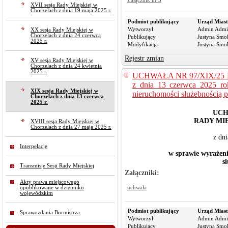
Załącznik nr 3
XVII sesja Rady Miejskiej w
Chorzelach z dnia 19 maja 2025 r.
Podmiot publikujący
Urząd Miast
Wytworzył
Admin Admi
XX sesja Rady Miejskiej w
Chorzelach z dnia 24 czerwca
Publikujący
Justyna Smo
2025 r.
Modyfikacja
Justyna Smo
Rejestr zmian
XV sesja Rady Miejskiej w
Chorzelach z dnia 24 kwietnia
2025 r.
UCHWAŁA NR 97/XIX/25
z dnia 13 czerwca 2025 ro
XIX sesja Rady Miejskiej w
nieruchomości służebnością p
Chorzelach z dnia 13 czerwca
2025 r.
UCH
RADY MI
XVIII sesja Rady Miejskiej w
Chorzelach z dnia 27 maja 2025 r.
z dn
Interpelacje
w sprawie wyrażeni
s
Transmisje Sesji Rady Miejskiej
Załączniki:
Akty prawa miejscowego
opublikowane w dzienniku
uchwała
wojewódzkim
Podmiot publikujący
Urząd Miast
Sprawozdania Burmistrza
Wytworzył
Admin Admi
Publikujący
Justyna Smo