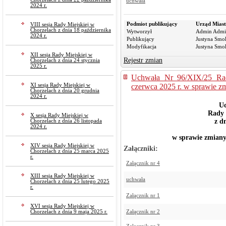
uchwała
2024 r.
Podmiot publikujący
Urząd Miast
VIII sesja Rady Miejskiej w
Chorzelach z dnia 18 października
Wytworzył
Admin Admi
2024 r.
Publikujący
Justyna Smo
Modyfikacja
Justyna Smo
XII sesja Rady Miejskiej w
Rejestr zmian
Chorzelach z dnia 24 stycznia
2025 r.
Uchwała Nr 96/XIX/25 Rad
XI sesja Rady Miejskiej w
czerwca 2025 r. w sprawie z
Chorzelach z dnia 20 grudnia
2024 r.
Uc
Rady 
X sesja Rady Miejskiej w
z d
Chorzelach z dnia 26 listopada
2024 r.
w sprawie zmian
XIV sesja Rady Miejskiej w
Załączniki:
Chorzelach z dnia 25 marca 2025
r.
Załącznik nr 4
XIII sesja Rady Miejskiej w
uchwała
Chorzelach z dnia 25 lutego 2025
r.
Załącznik nr 1
XVI sesja Rady Miejskiej w
Chorzelach z dnia 9 maja 2025 r.
Załącznik nr 2