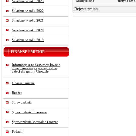
Modyfikacja
Justyna Smo
Składane w roku 2023
Rejestr zmian
Składane w roku 2022
Składane w roku 2021
Składane w roku 2020
Składane w roku 2019
FINANSE I MIENIE
Informacja o podstawowej kwocie
dotacji oraz statystycznej liczbie
dzieci dla gminy Chorzele
Finanse i mienie
Budżet
Sprawozdania
Sprawozdania finansowe
Sprawozdania kwartalne i roczne
Podatki