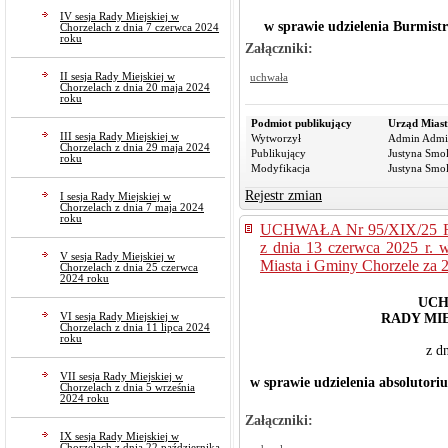
IV sesja Rady Miejskiej w
w sprawie udzielenia Burmist
Chorzelach z dnia 7 czerwca 2024
roku
Załączniki:
II sesja Rady Miejskiej w
uchwała
Chorzelach z dnia 20 maja 2024
roku
Podmiot publikujący
Urząd Miast
III sesja Rady Miejskiej w
Wytworzył
Admin Admi
Chorzelach z dnia 29 maja 2024
Publikujący
Justyna Smo
roku
Modyfikacja
Justyna Smo
Rejestr zmian
I sesja Rady Miejskiej w
Chorzelach z dnia 7 maja 2024
roku
UCHWAŁA Nr 95/XIX/25
z dnia 13 czerwca 2025 r. w
V sesja Rady Miejskiej w
Miasta i Gminy Chorzele za 
Chorzelach z dnia 25 czerwca
2024 roku
UCH
VI sesja Rady Miejskiej w
RADY MI
Chorzelach z dnia 11 lipca 2024
roku
z d
VII sesja Rady Miejskiej w
w sprawie udzielenia absolutor
Chorzelach z dnia 5 września
2024 roku
Załączniki:
IX sesja Rady Miejskiej w
Chorzelach z dnia 22 października