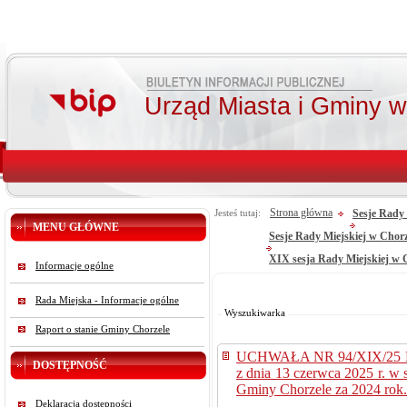
Urząd Miasta i Gminy 
Strona główna
Sesje Rady 
Jesteś tutaj:
MENU GŁÓWNE
Sesje Rady Miejskiej w Chor
XIX sesja Rady Miejskiej w C
Informacje ogólne
Od:
Do:
Rada Miejska - Informacje ogólne
Szukaj
Wyszukiwarka
Raport o stanie Gminy Chorzele
UCHWAŁA NR 94/XIX/25
DOSTĘPNOŚĆ
z dnia 13 czerwca 2025 r. w 
Gminy Chorzele za 2024 rok.
Deklaracja dostępności