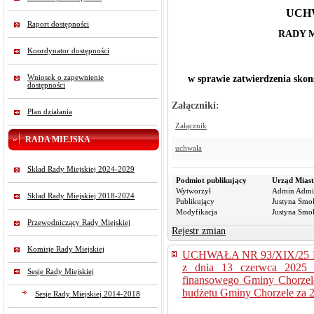
UCHW
Raport dostępności
RADY M
Koordynator dostępności
z dni
Wniosek o zapewnienie
w sprawie zatwierdzenia 
dostępności
Załączniki:
Plan działania
Załącznik
RADA MIEJSKA
uchwała
Skład Rady Miejskiej 2024-2029
Podmiot publikujący
Urząd Miast
Wytworzył
Admin Admi
Skład Rady Miejskiej 2018-2024
Publikujący
Justyna Smo
Modyfikacja
Justyna Smo
Przewodniczący Rady Miejskiej
Rejestr zmian
Komisje Rady Miejskiej
UCHWAŁA NR 93/XIX/25
z dnia 13 czerwca 2025 r
Sesje Rady Miejskiej
finansowego Gminy Chorzel
budżetu Gminy Chorzele za 2
Sesje Rady Miejskiej 2014-2018