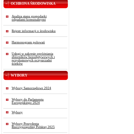
OCHRONA ŚRODOWISKA
Analiza stanu gospodarki
odpadami komunalnymi
Rejestr informacji o środowisku
Harmonogram polowań
Usługi w zakresie opróżniania
zbiorników bezodpływowych i
przydomowych oczyszczalni
ścieków
WYBORY
Wybory Samorządowe 2024
Wybory do Parlamentu
Europejskiego 2024
Wybory
Wybory Prezydenta
Rzeczypospolitej Polskiej 2025