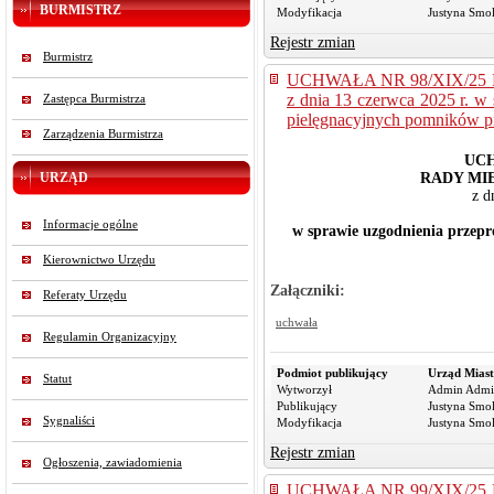
BURMISTRZ
Modyfikacja
Justyna Smo
Rejestr zmian
Burmistrz
UCHWAŁA NR 98/XIX/25
z dnia 13 czerwca 2025 r. w
Zastępca Burmistrza
pielęgnacyjnych pomników p
Zarządzenia Burmistrza
UCH
URZĄD
RADY MI
z d
Informacje ogólne
w sprawie uzgodnienia przep
Kierownictwo Urzędu
Załączniki:
Referaty Urzędu
uchwała
Regulamin Organizacyjny
Podmiot publikujący
Urząd Miast
Statut
Wytworzył
Admin Admi
Publikujący
Justyna Smo
Sygnaliści
Modyfikacja
Justyna Smo
Rejestr zmian
Ogłoszenia, zawiadomienia
UCHWAŁA NR 99/XIX/25