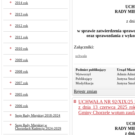
2014 rok
UCH
RADY MI
2013 rok
z dn
2012 rok
w sprawie zatwierdzenia spraw
oraz sprawozdania z wyko
2011 rok
Załączniki:
2010 rok
uchwała
2009 rok
Podmiot publikujący
Urząd Miast
2008 rok
Wytworzył
Admin Admi
Publikujący
Justyna Smo
2007 rok
Modyfikacja
Justyna Smo
Rejestr zmian
2005 rok
UCHWAŁA NR 92/XIX/25
2006 rok
z dnia 13 czerwca 2025 rok
Gminy Chorzele wotum zaufa
Sesje Rady Miejskiej 2018-2024
UCH
Sesje Rady Miejskiej w
RADY MI
Chorzelach Kadencja 2024-2029
z dni