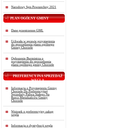
Narodowy Spis Powszechny 2021
PLAN OGÓLNY GMINY
Dane przestrzenne GML
Uchwała w sprawie przystąpienia
do sporządzenia planu ogólnego
Gminy Chorzele
Ogłoszenie Burmistrza o
przystąpieniu do sporządzenia
planu ogólnego gminy Chorzele
PREFERENCYJNA SPRZEDAŻ
WĘGLA
Informacja o Przystąpieniu Gminy
Chorzele Do Preferencyjnej
Sprzedaży Paliwa Stałego Na
Rzecz Mieszkańców Gminy
Chorzele
Wniosek o preferencyjny zakup
węgla
Informacja o dystrybucji węgla