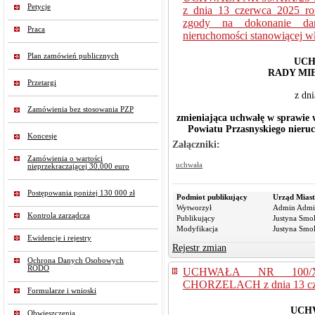
Petycje
z dnia 13 czerwca 2025 ro
zgody na dokonanie dar
Praca
nieruchomości stanowiącej w
Plan zamówień publicznych
UCH
RADY MI
Przetargi
z dn
Zamówienia bez stosowania PZP
zmieniająca uchwałę
w sprawie 
Powiatu Przasnyskiego nieru
Koncesje
Załączniki:
Zamówienia o wartości
uchwała
nieprzekraczającej 30.000 euro
Postępowania poniżej 130 000 zł
Podmiot publikujący
Urząd Miast
Wytworzył
Admin Admi
Kontrola zarządcza
Publikujący
Justyna Smo
Modyfikacja
Justyna Smo
Ewidencje i rejestry
Rejestr zmian
Ochrona Danych Osobowych
RODO
UCHWAŁA NR 100/
CHORZELACH z dnia 13 czerw
Formularze i wnioski
UCHW
Obwieszczenia