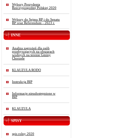
Wybory Prezydenta
Rzeczypospolitej Polskiej 2020
Wybory do Sejmu RP i do Senatu
RP oraz Referendum - 2023 r.
INNE
Analiza zagrożeń dla osób
przebywających na obszarach
wodnych na terenie Gminy
Chorzele
KLAUZULA RODO
Instrukcja BIP
Informacje nieudostępnione w
BIP
KLAUZULA
SPISY
spis rolny 2020