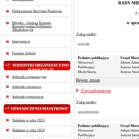
RADY MI
Elektroniczna Skrzynka Podawcza
z dn
w spra
Miejsko - Gminna Komisja
Rozwiązywania Problemów
Alkoholowych
Załączniki:
Interpretacja
uchwała
Fundusz Sołecki
Podmiot publikujący
Urząd Miast
Wytworzył
Admin Admi
JEDNOSTKI ORGANIZACYJNE/
Publikujący
Justyna Smo
POMOCNICZE
Modyfikacja
Justyna Smo
Jednostki organizacyjne
Rejestr zmian
Jednostki oświatowe
Zawiadomienie
Jednostki pomocnicze
Załączniki:
OŚWIADCZENIA MAJĄTKOWE
zawiadomienie
Składane w roku 2025
Podmiot publikujący
Urząd Miast
Składane w roku 2024
Wytworzył
Admin Admi
Publikujący
Justyna Smo