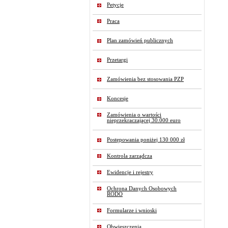
Petycje
Praca
Plan zamówień publicznych
Przetargi
Zamówienia bez stosowania PZP
Koncesje
Zamówienia o wartości
nieprzekraczającej 30.000 euro
Postępowania poniżej 130 000 zł
Kontrola zarządcza
Ewidencje i rejestry
Ochrona Danych Osobowych
RODO
Formularze i wnioski
Obwieszczenia