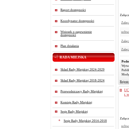
Raport dostępności
Załącz
Koordynator dostępności
Załąc
Wniosek o zapewnienie
uchw
dostępności
Załąc
Plan działania
Załąc
RADA MIEJSKA
Podm
Wytw
Skład Rady Miejskiej 2024-2029
Publi
Mody
Skład Rady Miejskiej 2018-2024
Rejest
UC
Przewodniczący Rady Miejskiej
r. 
Komisje Rady Miejskiej
Sesje Rady Miejskiej
Załącz
Sesje Rady Miejskiej 2014-2018
uchw