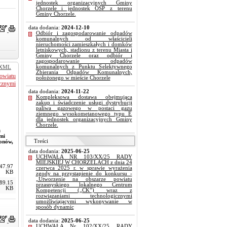
jednostek organizacyjnych Gminy
Chorzele i jednostek OSP z terenu
Gminy Chorzele.
data dodania:
2024-12-10
Odbiór i zagospodarowanie odpadów
komunalnych od właścicieli
nieruchomości zamieszkałych i domków
letniskowych, stadionu z terenu Miasta i
Gminy Chorzele oraz odbiór i
zagospodarowanie odpadów
komunalnych z Punktu Selektywnego
XML
Zbierania Odpadów Komunalnych,
owiatu
położonego w mieście Chorzele
cznymi
data dodania:
2024-11-22
Kompleksowa dostawa obejmująca
zakup i świadczenie usługi dystrybucji
paliwa gazowego w postaci gazu
ziemnego wysokometanowego typu E
dla jednostek organizacyjnych Gminy
Chorzele.
u
mi
Treści
onów,
data dodania:
2025-06-25
UCHWAŁA NR 103/XX/25 RADY
MIEJSKIEJ W CHORZELACH z dnia 24
47.97
czerwca 2025 r. w sprawie wyrażenia
KB
zgody na przystąpienie do konkursu -
„Utworzenie na obszarze powiatu
89.15
przasnyskiego lokalnego Centrum
KB
Kompetencji („CK”) wraz z
rozwiązaniami technologicznymi
umożliwiającymi wykonywanie w
sposób dynamic
data dodania:
2025-06-25
UCHWAŁA Nr 102/XX/25 RADY