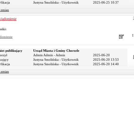
fikacja
Justyna Smolińska - Użytkownik
2025-06-25 10:37
r zmian
iadomienie
niki:
1
domienie
iot publikujący
Urząd Miasta i Gminy Chorzele
orzył
Admin Admin - Admin
2025-06-20
kujący
Justyna Smolińska - Użytkownik
2025-06-20 13:53
fikacja
Justyna Smolińska - Użytkownik
2025-06-20 14:40
r zmian