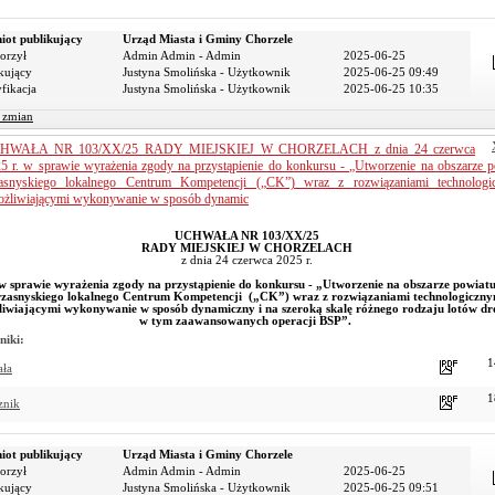
iot publikujący
Urząd Miasta i Gminy Chorzele
orzył
Admin Admin - Admin
2025-06-25
kujący
Justyna Smolińska - Użytkownik
2025-06-25 09:49
fikacja
Justyna Smolińska - Użytkownik
2025-06-25 10:35
r zmian
HWAŁA NR 103/XX/25 RADY MIEJSKIEJ W CHORZELACH z dnia 24 czerwca
5 r. w sprawie wyrażenia zgody na przystąpienie do konkursu - „Utworzenie na obszarze p
asnyskiego lokalnego Centrum Kompetencji („CK”) wraz z rozwiązaniami technologi
żliwiającymi wykonywanie w sposób dynamic
UCHWAŁA NR 103/XX/25
RADY MIEJSKIEJ W CHORZELACH
z dnia 24 czerwca 2025 r.
w sprawie wyrażenia zgody na przystąpienie do konkursu - „Utworzenie na obszarze powiat
rzasnyskiego lokalnego Centrum Kompetencji („CK”) wraz z rozwiązaniami technologiczny
iwiającymi wykonywanie w sposób dynamiczny i na szeroką skalę różnego rodzaju lotów dr
w tym zaawansowanych operacji BSP”.
niki:
1
ała
1
znik
iot publikujący
Urząd Miasta i Gminy Chorzele
orzył
Admin Admin - Admin
2025-06-25
kujący
Justyna Smolińska - Użytkownik
2025-06-25 09:51