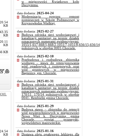
w miejscowości Kwiatkowo koło
Duczymina.
data dodania:
2025-04-24
Modernizacja poprzez remont
pomieszczeń w Szkole Podstawowej w
20.54
Krzynowłodze Wielkiej.
KB
data dodania:
2025-02-27
43.35
Budowa odcinka sieci wodociągowej i
KB
kanalizacji sanitarnej na terenie działek
oznaczonych numerami ewidencyjnymi:
20.11
1055/1,657,668/1,668/2,1051/7,1051/8,656/15,656/14
KB
położonych w obrębie 0001-Chorzele.
66 KB
data dodania:
2025-02-10
Przebudowa i rozbudowa zbiornika
wodnego – stawu do retencjonowania
wód opadowych i roztopowych oraz
wód gruntowych w miejscowości
Bagienice, gm. Chorzele.
data dodania:
2025-01-31
Budowa odcinka sieci wodociągowej i
kanalizacji sanitarnej na terenie działek
oznaczonych numerami ewidencyjnymi:
XML
170/11, 170/14 położonych w obrębie
0041- Rembielin gmina Chorzele.
data dodania:
2025-01-29
Budowa stawu – zbiornika do retencji
wód powierzchniowych w miejscowości
Nowa Wieś k. Duczymina, gmina
Chorzele, powiat przasnyski,
województwo mazowieckie.
data dodania:
2025-01-16
24.54
Dostawa oleju opałowego lekkiego dla
KB