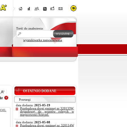
Treść do znalezienia:
wyszukiwarka zaawansowana
OSTATNIO DODANE
kę
Przetargi
data dodania:
2025-05-19
Przebudowa drogi gminnej nr 320133W,
XML
dojazdowej do gruntów rolnych w
miejscowości Ścięciel.
data dodania:
2025-05-08
Przebudowa drogi gminnej nr 320114W