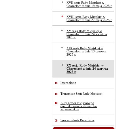
XVII sesja Rady Miejskiej w
Chorzelach z dnia 19 maja 2025 r.
XVIII sesja Rady Miejskiej w
Chorzelach z dnia 27 maja 2025 r.
XV sesja Rady Miejskiej w
Chorzelach z dnia 24 kwietnia
2025 r.
XIX sesja Rady Miejskiej w
Chorzelach z dnia 13 czerwca
2025 r.
XX sesja Rady Miejskiej w
Chorzelach z dnia 24 czerwca
2025 r.
Interpelacje
Transmisje Sesji Rady Miejskiej
Akty prawa miejscowego
opublikowane w dzienniku
wojewódzkim
Sprawozdania Burmistrza