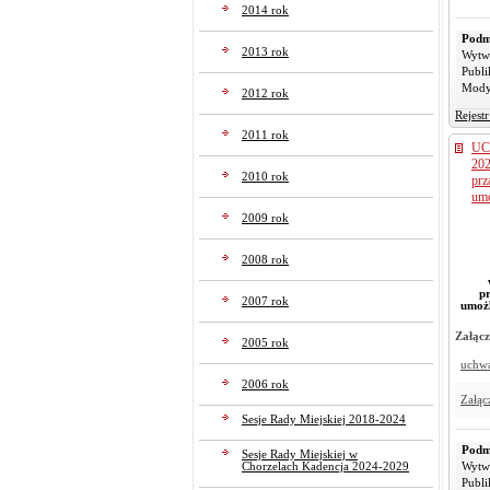
2014 rok
Podm
2013 rok
Wytw
Publi
Mody
2012 rok
Rejest
2011 rok
UC
202
2010 rok
prz
umo
2009 rok
2008 rok
p
2007 rok
umożl
Załącz
2005 rok
uchw
2006 rok
Załąc
Sesje Rady Miejskiej 2018-2024
Podm
Sesje Rady Miejskiej w
Chorzelach Kadencja 2024-2029
Wytw
Publi