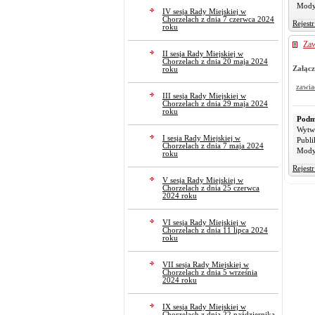
Mody
IV sesja Rady Miejskiej w
Chorzelach z dnia 7 czerwca 2024
Rejest
roku
Zaw
II sesja Rady Miejskiej w
Chorzelach z dnia 20 maja 2024
Załącz
roku
zawia
III sesja Rady Miejskiej w
Chorzelach z dnia 29 maja 2024
roku
Podm
Wytw
I sesja Rady Miejskiej w
Publi
Chorzelach z dnia 7 maja 2024
Mody
roku
Rejest
V sesja Rady Miejskiej w
Chorzelach z dnia 25 czerwca
2024 roku
VI sesja Rady Miejskiej w
Chorzelach z dnia 11 lipca 2024
roku
VII sesja Rady Miejskiej w
Chorzelach z dnia 5 września
2024 roku
IX sesja Rady Miejskiej w
Chorzelach z dnia 22 października