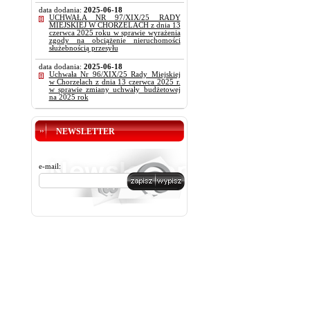
data dodania:
2025-06-18
UCHWAŁA NR 97/XIX/25 RADY
MIEJSKIEJ W CHORZELACH z dnia 13
czerwca 2025 roku w sprawie wyrażenia
zgody na obciążenie nieruchomości
służebnością przesyłu
data dodania:
2025-06-18
Uchwała Nr 96/XIX/25 Rady Miejskiej
w Chorzelach z dnia 13 czerwca 2025 r.
w sprawie zmiany uchwały budżetowej
na 2025 rok
NEWSLETTER
e-mail: