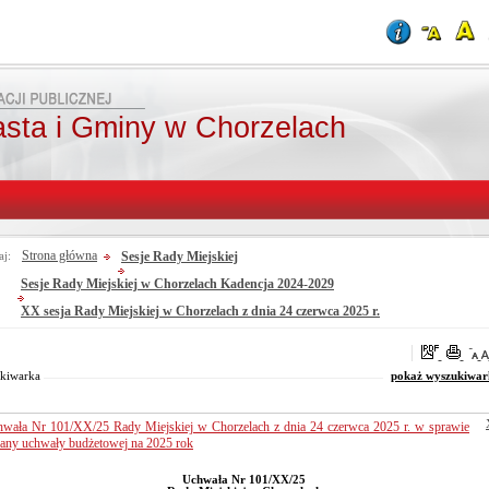
asta i Gminy w Chorzelach
Strona główna
Sesje Rady Miejskiej
aj:
Sesje Rady Miejskiej w Chorzelach Kadencja 2024-2029
XX sesja Rady Miejskiej w Chorzelach z dnia 24 czerwca 2025 r.
oraz
Od:
Fraza:
Do:
Treści archiwalne
Szukaj
kiwarka
pokaż wyszukiwar
wała Nr 101/XX/25 Rady Miejskiej w Chorzelach z dnia 24 czerwca 2025 r. w sprawie
any uchwały budżetowej na 2025 rok
Uchwała Nr 101/XX/25