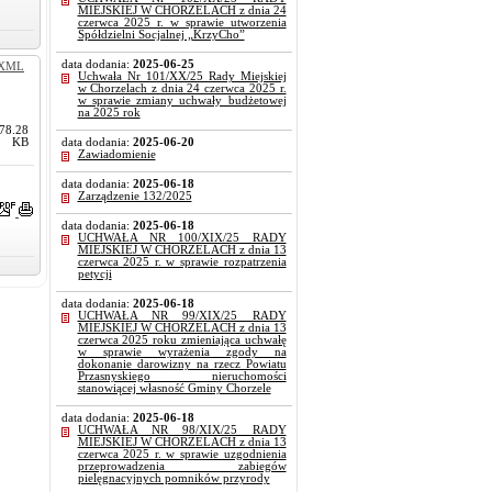
MIEJSKIEJ W CHORZELACH z dnia 24
czerwca 2025 r. w sprawie utworzenia
Spółdzielni Socjalnej „KrzyCho”
data dodania:
2025-06-25
XML
Uchwała Nr 101/XX/25 Rady Miejskiej
w Chorzelach z dnia 24 czerwca 2025 r.
w sprawie zmiany uchwały budżetowej
na 2025 rok
78.28
KB
data dodania:
2025-06-20
Zawiadomienie
data dodania:
2025-06-18
Zarządzenie 132/2025
data dodania:
2025-06-18
UCHWAŁA NR 100/XIX/25 RADY
MIEJSKIEJ W CHORZELACH z dnia 13
czerwca 2025 r. w sprawie rozpatrzenia
petycji
data dodania:
2025-06-18
UCHWAŁA NR 99/XIX/25 RADY
MIEJSKIEJ W CHORZELACH z dnia 13
czerwca 2025 roku zmieniająca uchwałę
w sprawie wyrażenia zgody na
dokonanie darowizny na rzecz Powiatu
Przasnyskiego nieruchomości
stanowiącej własność Gminy Chorzele
data dodania:
2025-06-18
UCHWAŁA NR 98/XIX/25 RADY
MIEJSKIEJ W CHORZELACH z dnia 13
czerwca 2025 r. w sprawie uzgodnienia
przeprowadzenia zabiegów
pielęgnacyjnych pomników przyrody