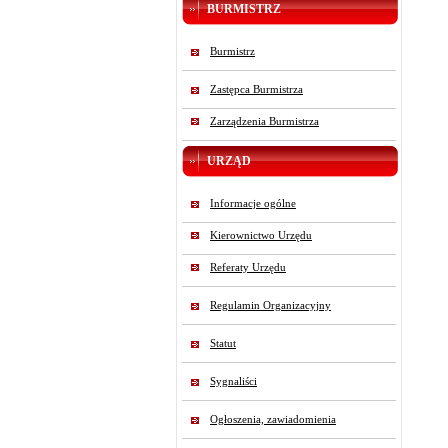
BURMISTRZ
Burmistrz
Zastępca Burmistrza
Zarządzenia Burmistrza
URZĄD
Informacje ogólne
Kierownictwo Urzędu
Referaty Urzędu
Regulamin Organizacyjny
Statut
Sygnaliści
Ogłoszenia, zawiadomienia