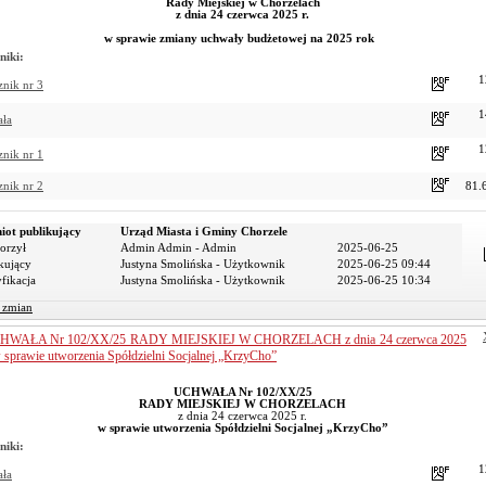
Rady Miejskiej w Chorzelach
z dnia 24 czerwca 2025 r.
w sprawie zmiany uchwały budżetowej na 2025 rok
niki:
1
znik nr 3
1
ała
1
znik nr 1
znik nr 2
81.
iot publikujący
Urząd Miasta i Gminy Chorzele
orzył
Admin Admin - Admin
2025-06-25
kujący
Justyna Smolińska - Użytkownik
2025-06-25 09:44
fikacja
Justyna Smolińska - Użytkownik
2025-06-25 10:34
r zmian
HWAŁA Nr 102/XX/25 RADY MIEJSKIEJ W CHORZELACH z dnia 24 czerwca 2025
w sprawie utworzenia Spółdzielni Socjalnej „KrzyCho”
UCHWAŁA Nr 102/XX/25
RADY MIEJSKIEJ W CHORZELACH
z dnia 24 czerwca 2025 r.
w sprawie utworzenia Spółdzielni Socjalnej „KrzyCho”
niki:
1
ała