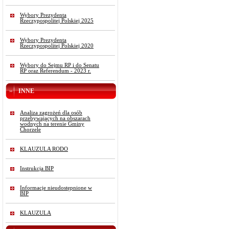
Wybory Prezydenta
Rzeczypospolitej Polskiej 2025
Wybory Prezydenta
Rzeczypospolitej Polskiej 2020
Wybory do Sejmu RP i do Senatu
RP oraz Referendum - 2023 r.
INNE
Analiza zagrożeń dla osób
przebywających na obszarach
wodnych na terenie Gminy
Chorzele
KLAUZULA RODO
Instrukcja BIP
Informacje nieudostępnione w
BIP
KLAUZULA