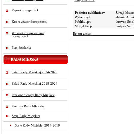
Załącznik nr 2
Raport dostępności
Podmiot publikujący
Urząd Miast
Wytworzył
Admin Admi
Koordynator dostępności
Publikujący
Justyna Smo
Modyfikacja
Justyna Smo
Wniosek o zapewnienie
Rejestr zmian
dostępności
Plan działania
RADA MIEJSKA
Skład Rady Miejskiej 2024-2029
Skład Rady Miejskiej 2018-2024
Przewodniczący Rady Miejskiej
Komisje Rady Miejskiej
Sesje Rady Miejskiej
Sesje Rady Miejskiej 2014-2018