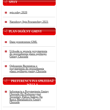
SPISY
spis rolny 2020
Narodowy Spis Powszechny 2021
PLAN OGÓLNY GMINY
Dane przestrzenne GML
Uchwała w sprawie przystąpienia
do sporządzenia planu ogólnego
Gminy Chorzele
Ogłoszenie Burmistrza o
przystąpieniu do sporządzenia
planu ogólnego gminy Chorzele
PREFERENCYJNA SPRZEDAŻ
WĘGLA
Informacja o Przystąpieniu Gminy
Chorzele Do Preferencyjnej
Sprzedaży Paliwa Stałego Na
Rzecz Mieszkańców Gminy
Chorzele