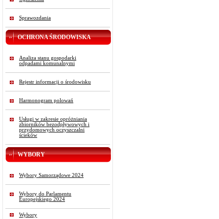
Sprawozdania
OCHRONA ŚRODOWISKA
Analiza stanu gospodarki
odpadami komunalnymi
Rejestr informacji o środowisku
Harmonogram polowań
Usługi w zakresie opróżniania
zbiorników bezodpływowych i
przydomowych oczyszczalni
ścieków
WYBORY
Wybory Samorządowe 2024
Wybory do Parlamentu
Europejskiego 2024
Wybory