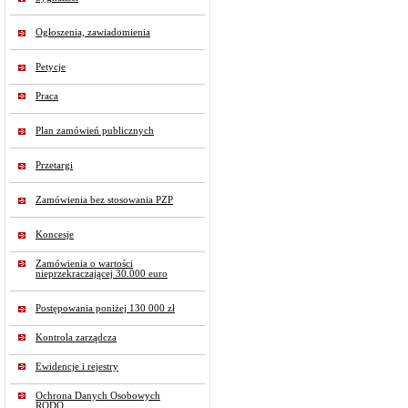
Ogłoszenia, zawiadomienia
Petycje
Praca
Plan zamówień publicznych
Przetargi
Zamówienia bez stosowania PZP
Koncesje
Zamówienia o wartości
nieprzekraczającej 30.000 euro
Postępowania poniżej 130 000 zł
Kontrola zarządcza
Ewidencje i rejestry
Ochrona Danych Osobowych
RODO