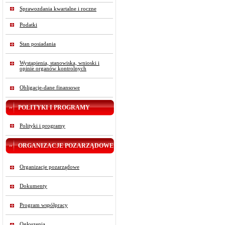
Sprawozdania kwartalne i roczne
Podatki
Stan posiadania
Wystąpienia, stanowiska, wnioski i
opinie organów kontrolnych
Obligacje-dane finansowe
POLITYKI I PROGRAMY
Polityki i programy
ORGANIZACJE POZARZĄDOWE
Organizacje pozarządowe
Dokumenty
Program współpracy
Ogłoszenia