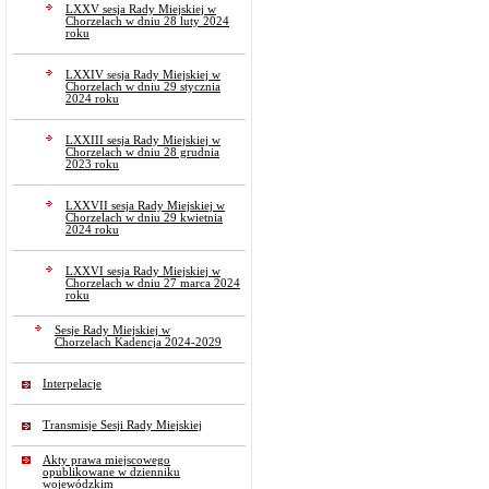
LXXV sesja Rady Miejskiej w
Chorzelach w dniu 28 luty 2024
roku
LXXIV sesja Rady Miejskiej w
Chorzelach w dniu 29 stycznia
2024 roku
LXXIII sesja Rady Miejskiej w
Chorzelach w dniu 28 grudnia
2023 roku
LXXVII sesja Rady Miejskiej w
Chorzelach w dniu 29 kwietnia
2024 roku
LXXVI sesja Rady Miejskiej w
Chorzelach w dniu 27 marca 2024
roku
Sesje Rady Miejskiej w
Chorzelach Kadencja 2024-2029
Interpelacje
Transmisje Sesji Rady Miejskiej
Akty prawa miejscowego
opublikowane w dzienniku
wojewódzkim