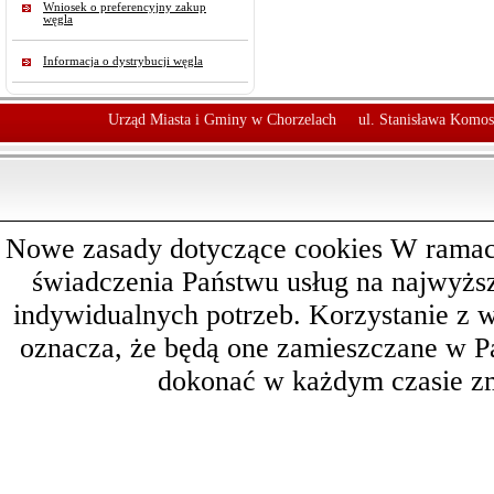
Wniosek o preferencyjny zakup
węgla
Informacja o dystrybucji węgla
Urząd Miasta i Gminy w Chorzelach
ul. Stanisława Komos
Nowe zasady dotyczące cookies W ramach 
świadczenia Państwu usług na najwyż
indywidualnych potrzeb. Korzystanie z 
oznacza, że będą one zamieszczane w 
dokonać w każdym czasie zm