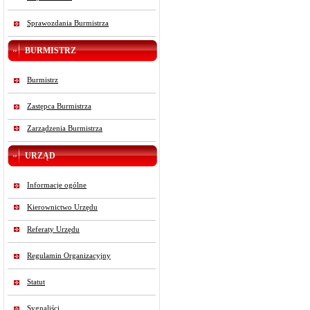
Sprawozdania Burmistrza
BURMISTRZ
Burmistrz
Zastępca Burmistrza
Zarządzenia Burmistrza
URZĄD
Informacje ogólne
Kierownictwo Urzędu
Referaty Urzędu
Regulamin Organizacyjny
Statut
Sygnaliści