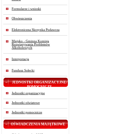
Formularze i wnioski
Obwieszczenia
Elektroniczna Skrzynka Podawcza
Miejsko - Gminna Komisja
Rozwiązywania Problemów
Alkoholowych
Interpretacja
Fundusz Sołecki
JEDNOSTKI ORGANIZACYJNE/
POMOCNICZE
Jednostki organizacyjne
Jednostki oświatowe
Jednostki pomocnicze
OŚWIADCZENIA MAJĄTKOWE