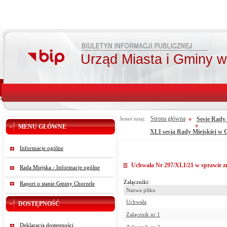
Urząd Miasta i Gminy 
Strona główna
Sesje Rady 
Jesteś tutaj:
MENU GŁÓWNE
XLI sesja Rady Miejskiej w C
Informacje ogólne
Uchwała Nr 297/XLI/21 w sprawie z
Rada Miejska - Informacje ogólne
Załączniki:
Raport o stanie Gminy Chorzele
Nazwa pliku
Uchwała
DOSTĘPNOŚĆ
Załącznik nr 1
Deklaracja dostępności