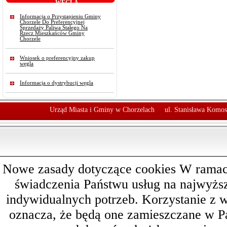
WĘGLA
Informacja o Przystąpieniu Gminy
Chorzele Do Preferencyjnej
Sprzedaży Paliwa Stałego Na
Rzecz Mieszkańców Gminy
Chorzele
Wniosek o preferencyjny zakup
węgla
Informacja o dystrybucji węgla
Urząd Miasta i Gminy w Chorzelach
ul. Stanisława Komos
Nowe zasady dotyczące cookies W ramach 
świadczenia Państwu usług na najwyż
indywidualnych potrzeb. Korzystanie z 
oznacza, że będą one zamieszczane w 