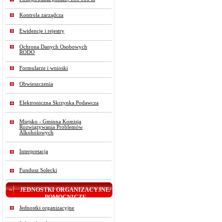
Kontrola zarządcza
Ewidencje i rejestry
Ochrona Danych Osobowych
RODO
Formularze i wnioski
Obwieszczenia
Elektroniczna Skrzynka Podawcza
Miejsko - Gminna Komisja
Rozwiązywania Problemów
Alkoholowych
Interpretacja
Fundusz Sołecki
JEDNOSTKI ORGANIZACYJNE/
POMOCNICZE
Jednostki organizacyjne