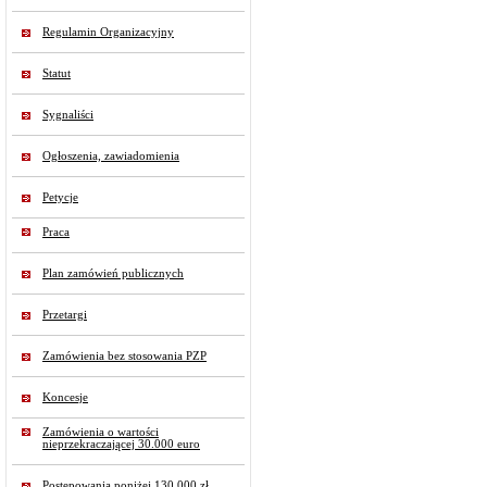
Regulamin Organizacyjny
Statut
Sygnaliści
Ogłoszenia, zawiadomienia
Petycje
Praca
Plan zamówień publicznych
Przetargi
Zamówienia bez stosowania PZP
Koncesje
Zamówienia o wartości
nieprzekraczającej 30.000 euro
Postępowania poniżej 130 000 zł