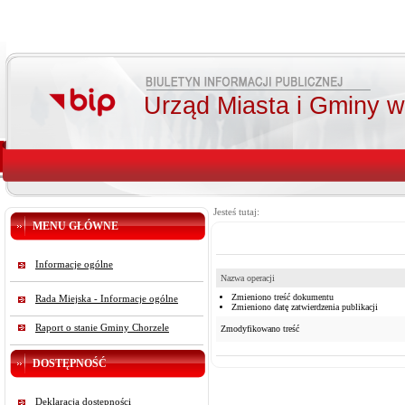
Urząd Miasta i Gminy 
Jesteś tutaj:
MENU GŁÓWNE
Informacje ogólne
Nazwa operacji
Zmieniono treść dokumentu
Rada Miejska - Informacje ogólne
Zmieniono datę zatwierdzenia publikacji
Raport o stanie Gminy Chorzele
Zmodyfikowano treść
DOSTĘPNOŚĆ
Deklaracja dostępności