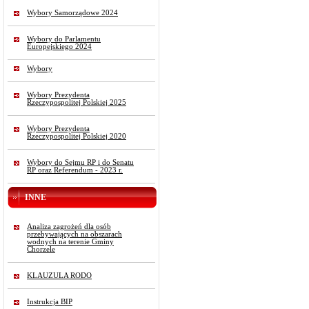
Wybory Samorządowe 2024
Wybory do Parlamentu
Europejskiego 2024
Wybory
Wybory Prezydenta
Rzeczypospolitej Polskiej 2025
Wybory Prezydenta
Rzeczypospolitej Polskiej 2020
Wybory do Sejmu RP i do Senatu
RP oraz Referendum - 2023 r.
INNE
Analiza zagrożeń dla osób
przebywających na obszarach
wodnych na terenie Gminy
Chorzele
KLAUZULA RODO
Instrukcja BIP