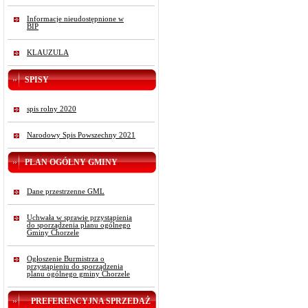
Informacje nieudostępnione w
BIP
KLAUZULA
SPISY
spis rolny 2020
Narodowy Spis Powszechny 2021
PLAN OGÓLNY GMINY
Dane przestrzenne GML
Uchwała w sprawie przystąpienia
do sporządzenia planu ogólnego
Gminy Chorzele
Ogłoszenie Burmistrza o
przystąpieniu do sporządzenia
planu ogólnego gminy Chorzele
PREFERENCYJNA SPRZEDAŻ