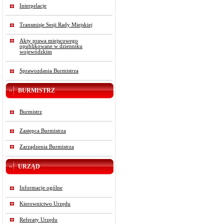
Interpelacje
Transmisje Sesji Rady Miejskiej
Akty prawa miejscowego
opublikowane w dzienniku
wojewódzkim
Sprawozdania Burmistrza
BURMISTRZ
Burmistrz
Zastępca Burmistrza
Zarządzenia Burmistrza
URZĄD
Informacje ogólne
Kierownictwo Urzędu
Referaty Urzędu