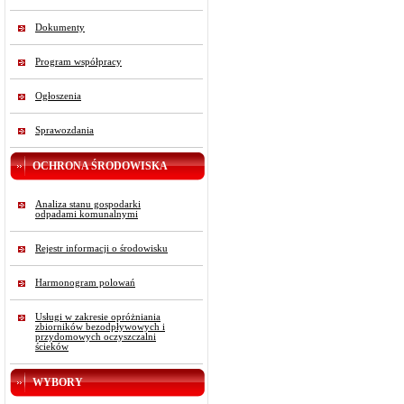
Dokumenty
Program współpracy
Ogłoszenia
Sprawozdania
OCHRONA ŚRODOWISKA
Analiza stanu gospodarki
odpadami komunalnymi
Rejestr informacji o środowisku
Harmonogram polowań
Usługi w zakresie opróżniania
zbiorników bezodpływowych i
przydomowych oczyszczalni
ścieków
WYBORY