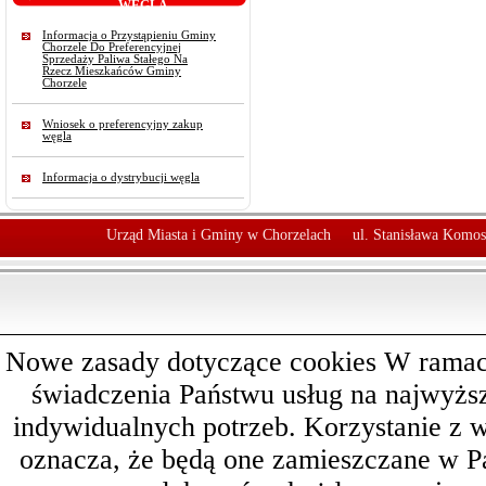
WĘGLA
Informacja o Przystąpieniu Gminy
Chorzele Do Preferencyjnej
Sprzedaży Paliwa Stałego Na
Rzecz Mieszkańców Gminy
Chorzele
Wniosek o preferencyjny zakup
węgla
Informacja o dystrybucji węgla
Urząd Miasta i Gminy w Chorzelach
ul. Stanisława Komos
Nowe zasady dotyczące cookies W ramach 
świadczenia Państwu usług na najwyż
indywidualnych potrzeb. Korzystanie z 
oznacza, że będą one zamieszczane w 