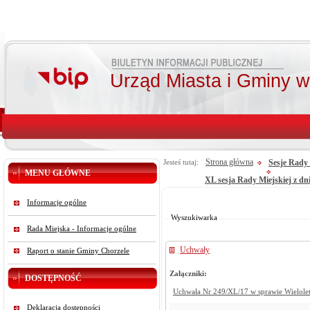
Urząd Miasta i Gminy 
Strona główna
Sesje Rady 
Jesteś tutaj:
MENU GŁÓWNE
XL sesja Rady Miejskiej z dni
Od:
Informacje ogólne
Do:
Szukaj
Wyszukiwarka
Rada Miejska - Informacje ogólne
Uchwały
Raport o stanie Gminy Chorzele
Załączniki:
DOSTĘPNOŚĆ
Uchwała Nr 249/XL/17 w sprawie Wielolet
Deklaracja dostępności