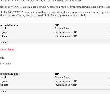
ła Nr 206/XXX/17 w sprawie zmiany uchwały budżetowej na 2017 rok
ła Nr 207/XXX/17 zmieniająca uchwałę w sprawie przyjęcia Programu Rewitalizacji Gminy Cho
ła Nr 208/XXX/l 7 w sprawie określenia wysokości opłat za korzystanie z wychowania przeds
dzonym przez Gminę Chorzele Przedszkolu Samorządowym w Chorzelach
iot publikujący
BIP
orzył
Dariusz Licki
kujący
- Administrator BIP
fikacja
- Administrator BIP
r zmian
iadomienie
niki:
adomienie
iot publikujący
BIP
orzył
Dariusz Licki
kujący
- Administrator BIP
fikacja
- Administrator BIP
r zmian