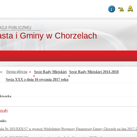
asta i Gminy w Chorzelach
Strona główna
Sesje Rady Miejskiej
Sesje Rady Miejskiej 2014-2018
aj:
Sesja XXX z dnia 16 stycznia 2017 roku
Od:
Fraza:
Do:
Treści archiwalne
Szukaj
kiwarka
hwały
niki:
la Nr 205/XXX/17 w sprawie Wieloletniej Prognozy Finansowej Gminy Chorzele na lata 2017-