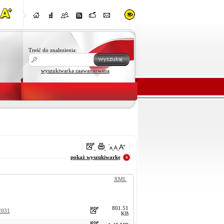
Treść do znalezienia:
wyszukiwarka zaawansowana
oraz
pokaż wyszukiwarkę
XML
801.51
2031
KB