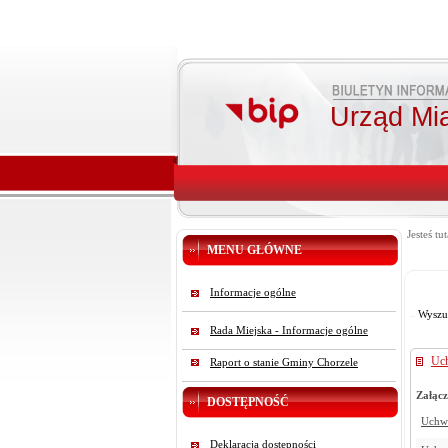
Urząd Mi
Jesteś tut
MENU GŁÓWNE
Informacje ogólne
Wyszu
Rada Miejska - Informacje ogólne
Uc
Raport o stanie Gminy Chorzele
Załącz
DOSTĘPNOŚĆ
Uchwa
Deklaracja dostępności