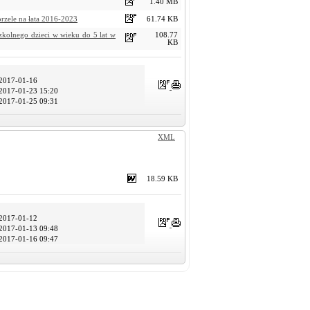
1.40 MB
rzele na łata 2016-2023
61.74 KB
zkolnego dzieci w wieku do 5 lat w
108.77
KB
2017-01-16
2017-01-23 15:20
2017-01-25 09:31
XML
18.59 KB
2017-01-12
2017-01-13 09:48
2017-01-16 09:47