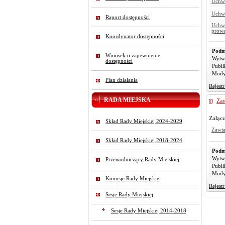
Uchwa
Uchwa
Raport dostępności
Uchwa
prowa
Koordynator dostępności
Podm
Wniosek o zapewnienie
Wytw
dostępności
Publi
Mody
Plan działania
Rejest
RADA MIEJSKA
Zaw
Załącz
Skład Rady Miejskiej 2024-2029
Zawi
Skład Rady Miejskiej 2018-2024
Podm
Wytw
Przewodniczący Rady Miejskiej
Publi
Mody
Komisje Rady Miejskiej
Rejest
Sesje Rady Miejskiej
Sesje Rady Miejskiej 2014-2018