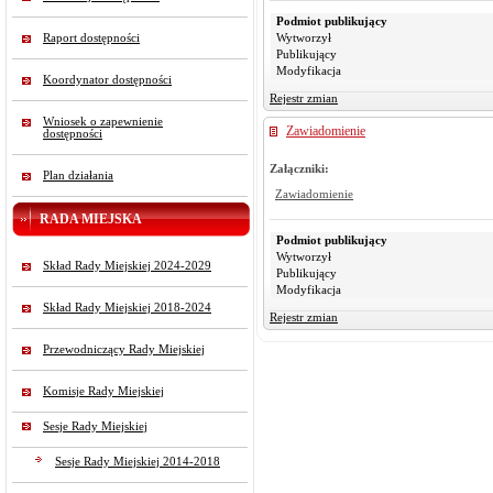
Podmiot publikujący
Raport dostępności
Wytworzył
Publikujący
Modyfikacja
Koordynator dostępności
Rejestr zmian
Wniosek o zapewnienie
Zawiadomienie
dostępności
Załączniki:
Plan działania
Zawiadomienie
RADA MIEJSKA
Podmiot publikujący
Wytworzył
Skład Rady Miejskiej 2024-2029
Publikujący
Modyfikacja
Skład Rady Miejskiej 2018-2024
Rejestr zmian
Przewodniczący Rady Miejskiej
Komisje Rady Miejskiej
Sesje Rady Miejskiej
Sesje Rady Miejskiej 2014-2018