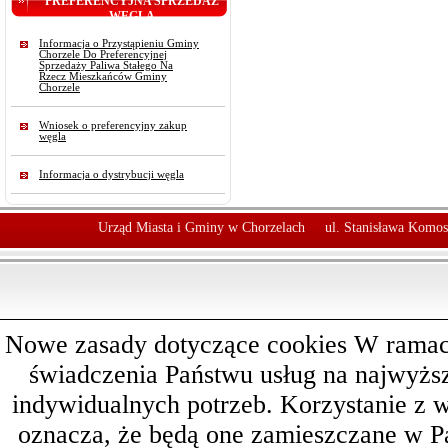
PREFERENCYJNA SPRZEDAŻ
WĘGLA
Informacja o Przystąpieniu Gminy
Chorzele Do Preferencyjnej
Sprzedaży Paliwa Stałego Na
Rzecz Mieszkańców Gminy
Chorzele
Wniosek o preferencyjny zakup
węgla
Informacja o dystrybucji węgla
Urząd Miasta i Gminy w Chorzelach
ul. Stanisława Komos
Nowe zasady dotyczące cookies W ramach 
świadczenia Państwu usług na najwyż
indywidualnych potrzeb. Korzystanie z 
oznacza, że będą one zamieszczane w 