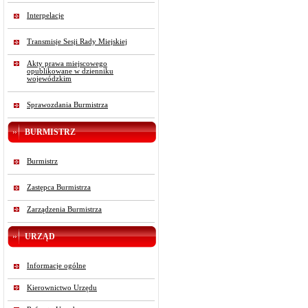
Interpelacje
Transmisje Sesji Rady Miejskiej
Akty prawa miejscowego
opublikowane w dzienniku
wojewódzkim
Sprawozdania Burmistrza
BURMISTRZ
Burmistrz
Zastępca Burmistrza
Zarządzenia Burmistrza
URZĄD
Informacje ogólne
Kierownictwo Urzędu