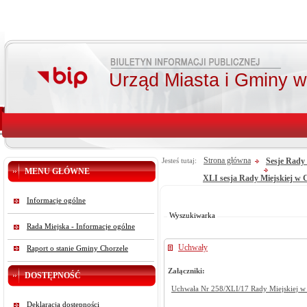
Urząd Miasta i Gminy 
Strona główna
Sesje Rady 
Jesteś tutaj:
MENU GŁÓWNE
XLI sesja Rady Miejskiej w Ch
Od:
Informacje ogólne
Do:
Szukaj
Wyszukiwarka
Rada Miejska - Informacje ogólne
Uchwały
Raport o stanie Gminy Chorzele
Załączniki:
DOSTĘPNOŚĆ
Uchwała Nr 258/XLI/17 Rady Miejskiej w C
Deklaracja dostępności