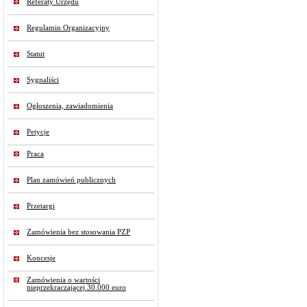
Referaty Urzędu
Regulamin Organizacyjny
Statut
Sygnaliści
Ogłoszenia, zawiadomienia
Petycje
Praca
Plan zamówień publicznych
Przetargi
Zamówienia bez stosowania PZP
Koncesje
Zamówienia o wartości
nieprzekraczającej 30.000 euro