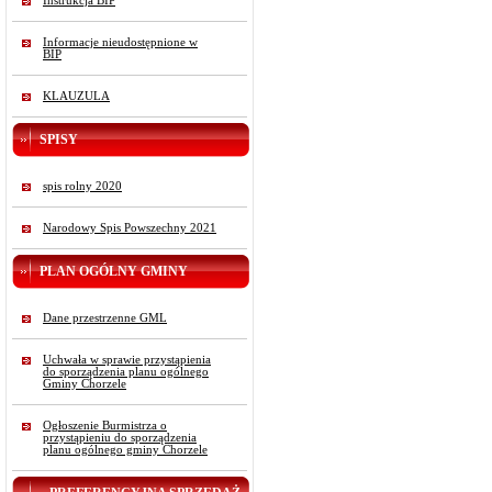
Instrukcja BIP
Informacje nieudostępnione w
BIP
KLAUZULA
SPISY
spis rolny 2020
Narodowy Spis Powszechny 2021
PLAN OGÓLNY GMINY
Dane przestrzenne GML
Uchwała w sprawie przystąpienia
do sporządzenia planu ogólnego
Gminy Chorzele
Ogłoszenie Burmistrza o
przystąpieniu do sporządzenia
planu ogólnego gminy Chorzele