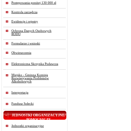
Postępowania poniżej 130 000 zł
Kontrola zarządcza
Ewidencje i rejestry
Ochrona Danych Osobowych
RODO
Formularze i wnioski
Obwieszczenia
Elektroniczna Skrzynka Podawcza
Miejsko - Gminna Komisja
Rozwiązywania Problemów
Alkoholowych
Interpretacja
Fundusz Sołecki
JEDNOSTKI ORGANIZACYJNE/
POMOCNICZE
Jednostki organizacyjne