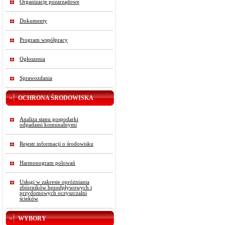
Organizacje pozarządowe
Dokumenty
Program współpracy
Ogłoszenia
Sprawozdania
OCHRONA ŚRODOWISKA
Analiza stanu gospodarki
odpadami komunalnymi
Rejestr informacji o środowisku
Harmonogram polowań
Usługi w zakresie opróżniania
zbiorników bezodpływowych i
przydomowych oczyszczalni
ścieków
WYBORY