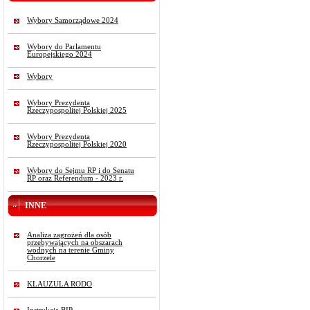
Wybory Samorządowe 2024
Wybory do Parlamentu
Europejskiego 2024
Wybory
Wybory Prezydenta
Rzeczypospolitej Polskiej 2025
Wybory Prezydenta
Rzeczypospolitej Polskiej 2020
Wybory do Sejmu RP i do Senatu
RP oraz Referendum - 2023 r.
INNE
Analiza zagrożeń dla osób
przebywających na obszarach
wodnych na terenie Gminy
Chorzele
KLAUZULA RODO