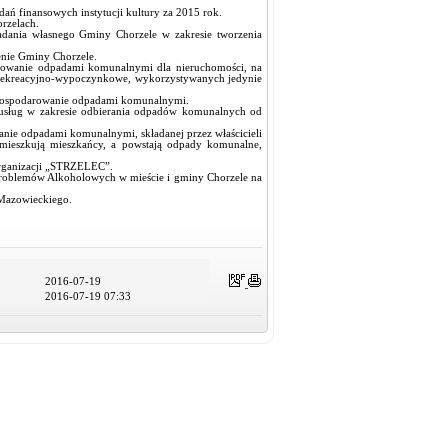
ań finansowych instytucji kultury za 2015 rok.
rzelach.
adania własnego Gminy Chorzele w zakresie tworzenia
enie Gminy Chorzele.
darowanie odpadami komunalnymi dla nieruchomości, na
e rekreacyjno-wypoczynkowe, wykorzystywanych jedynie
za gospodarowanie odpadami komunalnymi.
 usług w zakresie odbierania odpadów komunalnych od
anie odpadami komunalnymi, składanej przez właścicieli
amieszkują mieszkańcy, a powstają odpady komunalne,
Organizacji „STRZELEC”.
Problemów Alkoholowych w mieście i gminy Chorzele na
 Mazowieckiego.
2016-07-19
2016-07-19 07:33