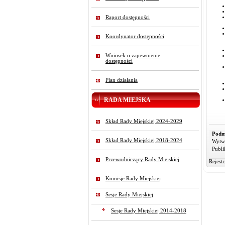
Raport dostępności
Koordynator dostępności
Wniosek o zapewnienie
dostępności
Plan działania
RADA MIEJSKA
Skład Rady Miejskiej 2024-2029
Podm
Skład Rady Miejskiej 2018-2024
Wytw
Publi
Przewodniczący Rady Miejskiej
Rejest
Komisje Rady Miejskiej
Sesje Rady Miejskiej
Sesje Rady Miejskiej 2014-2018