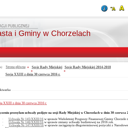
asta i Gminy w Chorzelach
Strona główna
Sesje Rady Miejskiej
Sesje Rady Miejskiej 2014-2018
aj:
Sesja XXIII z dnia 30 czerwca 2016 r.
Od:
Fraza:
Do:
Treści archiwalne
Szukaj
kiwarka
ja XXIII z dnia 30 czerwca 2016 r.
czeniu przesyłam uchwały podjęte na sesji Rady Miejskiej w Chorzelach w dniu 30 czerwca 
·
Uchwała Nr 145/XXIII/16
w sprawie Wieloletniej Prognozy Finansowej Gminy Chorzele n
·
Uchwała Nr 146/XXIII/16
w sprawie zmiany uchwały budżetowej na 2016 rok.
·
Uchwała Nr 147/XXIII/16
w sprawie zaciągnięcia długoterminowej pożyczki z Narodow