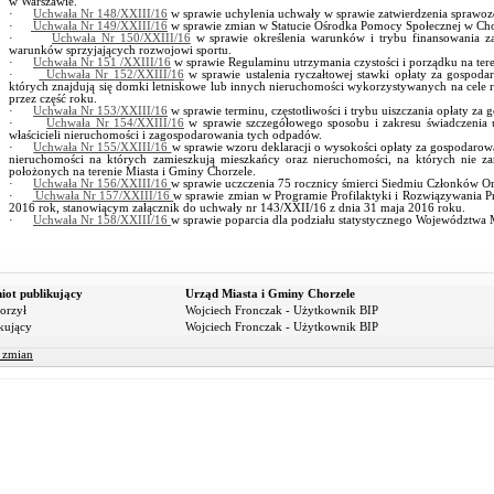
w Warszawie.
·
Uchwała Nr 148/XXIII/16
w sprawie uchylenia uchwały w sprawie zatwierdzenia sprawozd
·
Uchwała Nr 149/XXIII/16
w sprawie zmian w Statucie Ośrodka Pomocy Społecznej w Cho
·
Uchwała Nr 150/XXIII/16
w sprawie określenia warunków i trybu finansowania z
warunków sprzyjających rozwojowi sportu.
·
Uchwała Nr 151 /XXIII/16
w sprawie Regulaminu utrzymania czystości i porządku na ter
·
Uchwała Nr 152/XXIII/16
w sprawie ustalenia ryczałtowej stawki opłaty za gospo
których znajdują się domki letniskowe lub innych nieruchomości wykorzystywanych na cel
przez część roku.
·
Uchwała Nr 153/XXIII/16
w sprawie terminu, częstotliwości i trybu uiszczania opłaty 
·
Uchwała Nr 154/XXIII/16
w sprawie szczegółowego sposobu i zakresu świadczenia
właścicieli nieruchomości i zagospodarowania tych odpadów.
·
Uchwała Nr 155/XXIII/16
w sprawie wzoru deklaracji o wysokości opłaty za gospodarow
nieruchomości na których zamieszkują mieszkańcy oraz nieruchomości, na których nie z
położonych na terenie Miasta i Gminy Chorzele.
·
Uchwała Nr 156/XXIII/16
w sprawie uczczenia 75 rocznicy śmierci Siedmiu Członków 
·
Uchwała Nr 157/XXIII/16
w sprawie zmian w Programie Profilaktyki i Rozwiązywania 
2016 rok, stanowiącym załącznik do uchwały nr 143/XXII/16 z dnia 31 maja 2016 roku.
·
Uchwała Nr 158/XXIII/16
w sprawie poparcia dla podziału statystycznego Województwa
iot publikujący
Urząd Miasta i Gminy Chorzele
orzył
Wojciech Fronczak - Użytkownik BIP
kujący
Wojciech Fronczak - Użytkownik BIP
r zmian