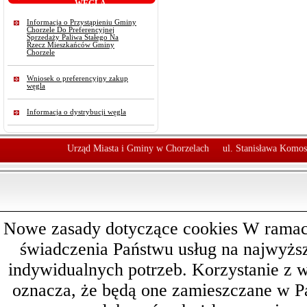
WĘGLA
Informacja o Przystąpieniu Gminy
Chorzele Do Preferencyjnej
Sprzedaży Paliwa Stałego Na
Rzecz Mieszkańców Gminy
Chorzele
Wniosek o preferencyjny zakup
węgla
Informacja o dystrybucji węgla
Urząd Miasta i Gminy w Chorzelach
ul. Stanisława Komos
Nowe zasady dotyczące cookies W ramach 
świadczenia Państwu usług na najwyż
indywidualnych potrzeb. Korzystanie z 
oznacza, że będą one zamieszczane w 