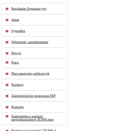
Regulamin Organizacyjny
Statut
Sygnaliści
Ogłoszenia, zawiadomienia
Petycje
Praca
Plan zamówień publicznych
Przetargi
Zamówienia bez stosowania PZP
Koncesje
Zamówienia o wartości
nieprzekraczającej 30.000 euro
Postępowania poniżej 130 000 zł