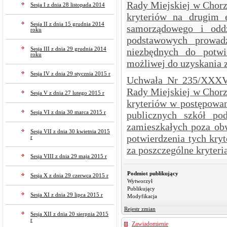
Rady Miejskiej w Chorz
Sesja I z dnia 28 listopada 2014
kryteriów na drugim e
Sesja II z dnia 15 grudnia 2014
samorządowego i oddz
roku
podstawowych prowad
Sesja III z dnia 29 grudnia 2014
niezbędnych do potwi
roku
możliwej do uzyskania z
Sesja IV z dnia 29 stycznia 2015 r
Uchwała Nr 235/XXXVI
Rady Miejskiej w Chorz
Sesja V z dnia 27 lutego 2015 r
kryteriów w postępowan
Sesja VI z dnia 30 marca 2015 r
publicznych szkół po
zamieszkałych poza ob
Sesja VII z dnia 30 kwietnia 2015
potwierdzenia tych kry
r
za poszczególne kryteria
Sesja VIII z dnia 29 maja 2015 r
Podmiot publikujący
Sesja X z dnia 29 czerwca 2015 r
Wytworzył
Publikujący
Sesja XI z dnia 29 lipca 2015 r
Modyfikacja
Rejestr zmian
Sesja XII z dnia 20 sierpnia 2015
r
Zawiadomienie