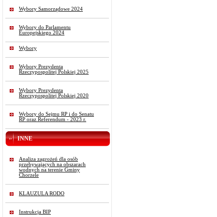
Wybory Samorządowe 2024
Wybory do Parlamentu
Europejskiego 2024
Wybory
Wybory Prezydenta
Rzeczypospolitej Polskiej 2025
Wybory Prezydenta
Rzeczypospolitej Polskiej 2020
Wybory do Sejmu RP i do Senatu
RP oraz Referendum - 2023 r.
INNE
Analiza zagrożeń dla osób
przebywających na obszarach
wodnych na terenie Gminy
Chorzele
KLAUZULA RODO
Instrukcja BIP