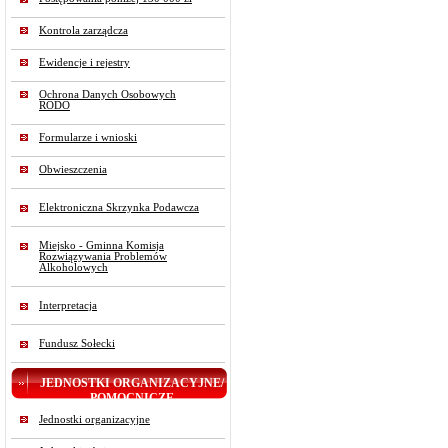
Kontrola zarządcza
Ewidencje i rejestry
Ochrona Danych Osobowych
RODO
Formularze i wnioski
Obwieszczenia
Elektroniczna Skrzynka Podawcza
Miejsko - Gminna Komisja
Rozwiązywania Problemów
Alkoholowych
Interpretacja
Fundusz Sołecki
JEDNOSTKI ORGANIZACYJNE/
POMOCNICZE
Jednostki organizacyjne