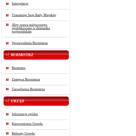
Interpelacje
Transmisje Sesji Rady Miejskiej
Akty prawa miejscowego
opublikowane w dzienniku
wojewódzkim
Sprawozdania Burmistrza
BURMISTRZ
Burmistrz
Zastępca Burmistrza
Zarządzenia Burmistrza
URZĄD
Informacje ogólne
Kierownictwo Urzędu
Referaty Urzędu