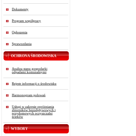
Dokumenty
Program współpracy
Ogłoszenia
Sprawozdania
OCHRONA ŚRODOWISKA
Analiza stanu gospodarki
odpadami komunalnymi
Rejestr informacji o środowisku
Harmonogram polowań
Usługi w zakresie opróżniania
zbiorników bezodpływowych i
przydomowych oczyszczalni
ścieków
WYBORY