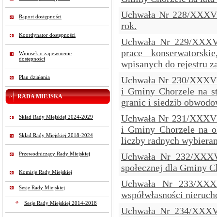
Uchwała Nr 228/XXXVI
Raport dostępności
rok.
Koordynator dostępności
Uchwała Nr 229/XXXVI
prace konserwatorski
Wniosek o zapewnienie
dostępności
wpisanych do rejestru
Plan działania
Uchwała Nr 230/XXXVII
i Gminy Chorzele na s
RADA MIEJSKA
granic i siedzib obwod
Uchwała Nr 231/XXXVII
Skład Rady Miejskiej 2024-2029
i Gminy Chorzele na o
Skład Rady Miejskiej 2018-2024
liczby radnych wybier
Przewodniczący Rady Miejskiej
Uchwała Nr 232/XXXVI
społecznej dla Gminy Ch
Komisje Rady Miejskiej
Uchwała Nr 233/XXXV
Sesje Rady Miejskiej
współwłasności nieruch
Sesje Rady Miejskiej 2014-2018
Uchwała Nr 234/XXXVI