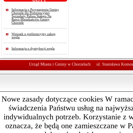
WĘGLA
Informacja o Przystąpieniu Gminy
Chorzele Do Preferencyjnej
Sprzedaży Paliwa Stałego Na
Rzecz Mieszkańców Gminy
Chorzele
Wniosek o preferencyjny zakup
węgla
Informacja o dystrybucji węgla
Urząd Miasta i Gminy w Chorzelach
ul. Stanisława Komos
Nowe zasady dotyczące cookies W ramach 
świadczenia Państwu usług na najwyż
indywidualnych potrzeb. Korzystanie z 
oznacza, że będą one zamieszczane w 