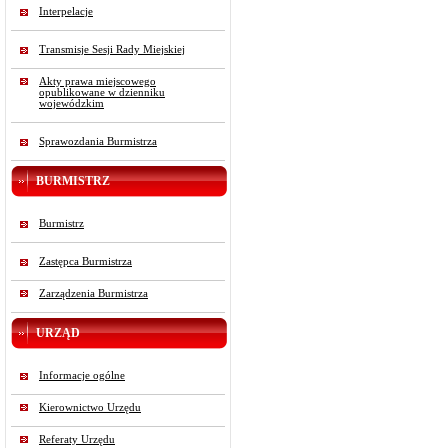
Interpelacje
Transmisje Sesji Rady Miejskiej
Akty prawa miejscowego
opublikowane w dzienniku
wojewódzkim
Sprawozdania Burmistrza
BURMISTRZ
Burmistrz
Zastępca Burmistrza
Zarządzenia Burmistrza
URZĄD
Informacje ogólne
Kierownictwo Urzędu
Referaty Urzędu