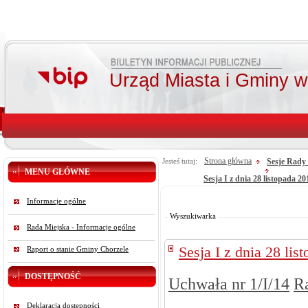
Urząd Miasta i Gminy 
Strona główna
Sesje Rady 
Jesteś tutaj:
MENU GŁÓWNE
Sesja I z dnia 28 listopada 20
Od:
Informacje ogólne
Do:
Szukaj
Wyszukiwarka
Rada Miejska - Informacje ogólne
Sesja I z dnia 28 lis
Raport o stanie Gminy Chorzele
DOSTĘPNOŚĆ
Uchwała nr 1/I/14
R
Deklaracja dostępności