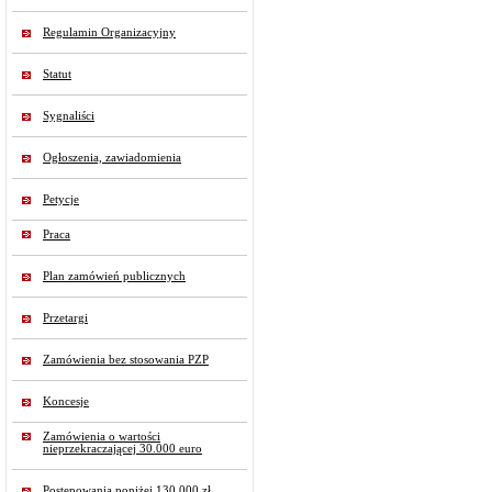
Regulamin Organizacyjny
Statut
Sygnaliści
Ogłoszenia, zawiadomienia
Petycje
Praca
Plan zamówień publicznych
Przetargi
Zamówienia bez stosowania PZP
Koncesje
Zamówienia o wartości
nieprzekraczającej 30.000 euro
Postępowania poniżej 130 000 zł