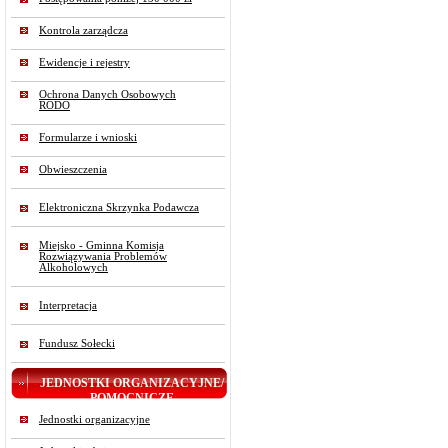
Kontrola zarządcza
Ewidencje i rejestry
Ochrona Danych Osobowych
RODO
Formularze i wnioski
Obwieszczenia
Elektroniczna Skrzynka Podawcza
Miejsko - Gminna Komisja
Rozwiązywania Problemów
Alkoholowych
Interpretacja
Fundusz Sołecki
JEDNOSTKI ORGANIZACYJNE/
POMOCNICZE
Jednostki organizacyjne