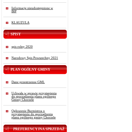
Informacje nieudostępnione w
BIP
KLAUZULA
SPISY
spis rolny 2020
Narodowy Spis Powszechny 2021
PLAN OGÓLNY GMINY
Dane przestrzenne GML
Uchwała w sprawie przystąpienia
do sporządzenia planu ogólnego
Gminy Chorzele
Ogłoszenie Burmistrza o
przystąpieniu do sporządzenia
planu ogólnego gminy Chorzele
PREFERENCYJNA SPRZEDAŻ