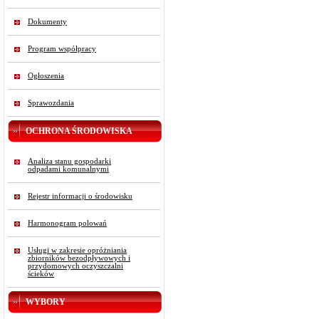
Dokumenty
Program współpracy
Ogłoszenia
Sprawozdania
OCHRONA ŚRODOWISKA
Analiza stanu gospodarki
odpadami komunalnymi
Rejestr informacji o środowisku
Harmonogram polowań
Usługi w zakresie opróżniania
zbiorników bezodpływowych i
przydomowych oczyszczalni
ścieków
WYBORY