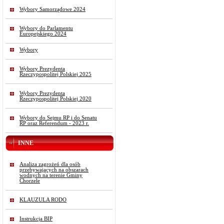
Wybory Samorządowe 2024
Wybory do Parlamentu
Europejskiego 2024
Wybory
Wybory Prezydenta
Rzeczypospolitej Polskiej 2025
Wybory Prezydenta
Rzeczypospolitej Polskiej 2020
Wybory do Sejmu RP i do Senatu
RP oraz Referendum - 2023 r.
INNE
Analiza zagrożeń dla osób
przebywających na obszarach
wodnych na terenie Gminy
Chorzele
KLAUZULA RODO
Instrukcja BIP