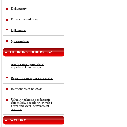
Dokumenty
Program współpracy
Ogłoszenia
Sprawozdania
OCHRONA ŚRODOWISKA
Analiza stanu gospodarki
odpadami komunalnymi
Rejestr informacji o środowisku
Harmonogram polowań
Usługi w zakresie opróżniania
zbiorników bezodpływowych i
przydomowych oczyszczalni
ścieków
WYBORY