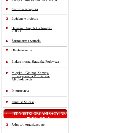
Kontrola zarządcza
Ewidencje i rejestry
Ochrona Danych Osobowych
RODO
Formularze i wnioski
Obwieszczenia
Elektroniczna Skrzynka Podawcza
Miejsko - Gminna Komisja
Rozwiązywania Problemów
Alkoholowych
Interpretacja
Fundusz Sołecki
JEDNOSTKI ORGANIZACYJNE/
POMOCNICZE
Jednostki organizacyjne