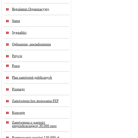
Regulamin Organizacyjny
Statut
Sygnaliści
Ogłoszenia, zawiadomienia
Petycje
Praca
Plan zamówień publicznych
Przetargi
Zamówienia bez stosowania PZP
Koncesje
Zamówienia o wartości
nieprzekraczającej 30.000 euro
Postępowania poniżej 130 000 zł