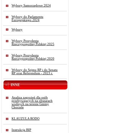
Wybory Samorządowe 2024
Wybory do Parlamentu
Europejskiego 2024
Wybory
Wybory Prezydenta
Rzeczypospolitej Polskiej 2025
Wybory Prezydenta
Rzeczypospolitej Polskiej 2020
Wybory do Sejmu RP i do Senatu
RP oraz Referendum - 2023 r.
INNE
Analiza zagrożeń dla osób
przebywających na obszarach
wodnych na terenie Gminy
Chorzele
KLAUZULA RODO
Instrukcja BIP