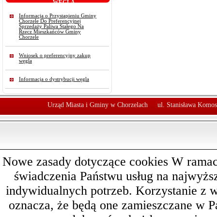
WĘGLA
Informacja o Przystąpieniu Gminy
Chorzele Do Preferencyjnej
Sprzedaży Paliwa Stałego Na
Rzecz Mieszkańców Gminy
Chorzele
Wniosek o preferencyjny zakup
węgla
Informacja o dystrybucji węgla
Urząd Miasta i Gminy w Chorzelach
ul. Stanisława Komos
Nowe zasady dotyczące cookies W ramach 
świadczenia Państwu usług na najwyż
indywidualnych potrzeb. Korzystanie z 
oznacza, że będą one zamieszczane w 