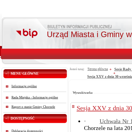
Urząd Miasta i Gminy 
Strona główna
Sesje Rady 
Jesteś tutaj:
MENU GŁÓWNE
Sesja XXV z dnia 30 września
Od:
Informacje ogólne
Do:
Szukaj
Wyszukiwarka
Rada Miejska - Informacje ogólne
Sesja XXV z dnia 30
Raport o stanie Gminy Chorzele
DOSTĘPNOŚĆ
·
Uchwała Nr
Chorzele na lata 20
Deklaracja dostępności