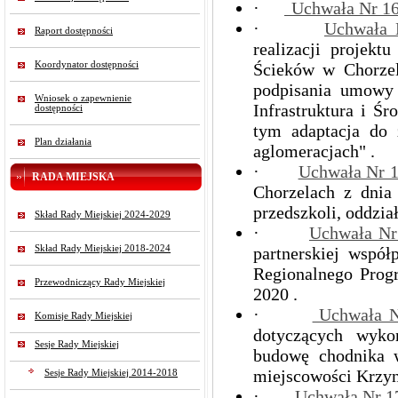
·
Uchwała Nr 1
·
Uchwała
Raport dostępności
realizacji projek
Koordynator dostępności
Ścieków w Chorzel
podpisania umowy
Wniosek o zapewnienie
Infrastruktura i Ś
dostępności
tym adaptacja do 
Plan działania
aglomeracjach" .
·
Uchwała Nr 
RADA MIEJSKA
Chorzelach z dnia
przedszkoli, oddzi
Skład Rady Miejskiej 2024-2029
·
Uchwała N
Skład Rady Miejskiej 2018-2024
partnerskiej wspó
Regionalnego Prog
Przewodniczący Rady Miejskiej
2020 .
·
Uchwała 
Komisje Rady Miejskiej
dotyczących wyko
Sesje Rady Miejskiej
budowę chodnika 
miejscowości Krzyn
Sesje Rady Miejskiej 2014-2018
·
Uchwała Nr 