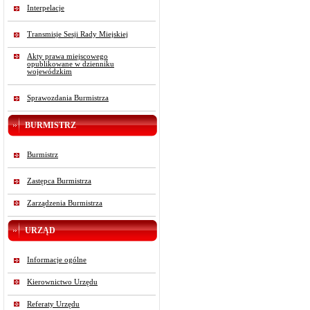
Interpelacje
Transmisje Sesji Rady Miejskiej
Akty prawa miejscowego
opublikowane w dzienniku
wojewódzkim
Sprawozdania Burmistrza
BURMISTRZ
Burmistrz
Zastępca Burmistrza
Zarządzenia Burmistrza
URZĄD
Informacje ogólne
Kierownictwo Urzędu
Referaty Urzędu