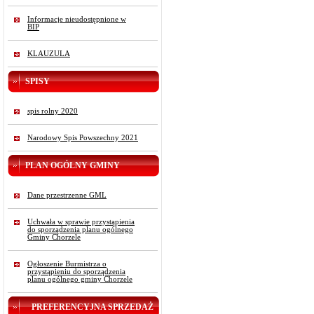
Informacje nieudostępnione w
BIP
KLAUZULA
SPISY
spis rolny 2020
Narodowy Spis Powszechny 2021
PLAN OGÓLNY GMINY
Dane przestrzenne GML
Uchwała w sprawie przystąpienia
do sporządzenia planu ogólnego
Gminy Chorzele
Ogłoszenie Burmistrza o
przystąpieniu do sporządzenia
planu ogólnego gminy Chorzele
PREFERENCYJNA SPRZEDAŻ