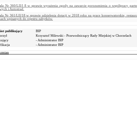
la Nr 360/LII/l 8 w sprawie wyrażenia zgody na zawarcie porozumienia o współpracy partn
wych i Autostrad.
la Nr 361/LII/18 w sprawie udzielenia dotacji w 2018 roku na prace konserwatorskie, restaur
kach wpisanych do rejestru zabytków.
ot publikujący
BIP
orzył
Krzysztof Milewski - Przewodniczący Rady Miejskiej w Chorzelach
kujący
- Administrator BIP
ikacja
- Administrator BIP
r zmian