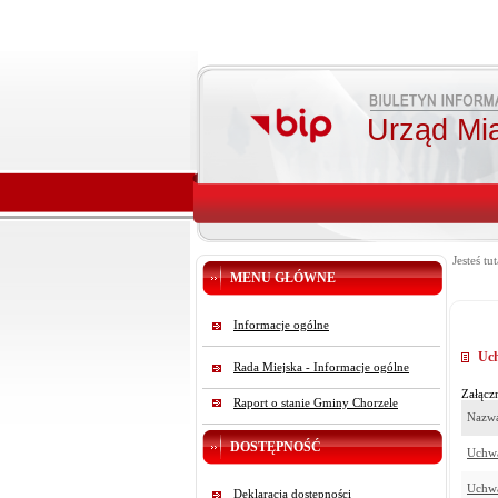
Urząd Mi
Jesteś tut
MENU GŁÓWNE
Informacje ogólne
Uc
Rada Miejska - Informacje ogólne
Załączn
Raport o stanie Gminy Chorzele
Nazwa
DOSTĘPNOŚĆ
Uchwa
Uchwa
Deklaracja dostępności