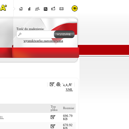
Treść do znalezienia:
wyszukiwarka zaawansowana
XML
Typ
Rozmiar
pliku
696.79
31.
KB
670.92
KB