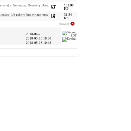
erskiej z Generalną Dyrekcją Dróg
161.80
KB
atorskie lub roboty budowlane przy
31.54
KB
powrot
2018-04-26
2018-05-08 10:50
2018-05-08 10:48