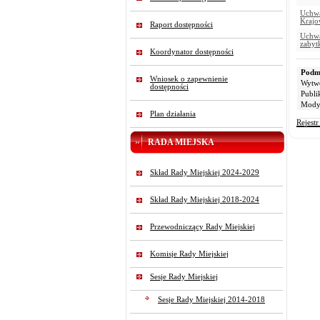
Uchwa
Krajo
Raport dostępności
Uchwa
zabyt
Koordynator dostępności
Podmi
Wniosek o zapewnienie
Wytw
dostępności
Publi
Modyf
Plan działania
Rejest
RADA MIEJSKA
Skład Rady Miejskiej 2024-2029
Skład Rady Miejskiej 2018-2024
Przewodniczący Rady Miejskiej
Komisje Rady Miejskiej
Sesje Rady Miejskiej
Sesje Rady Miejskiej 2014-2018