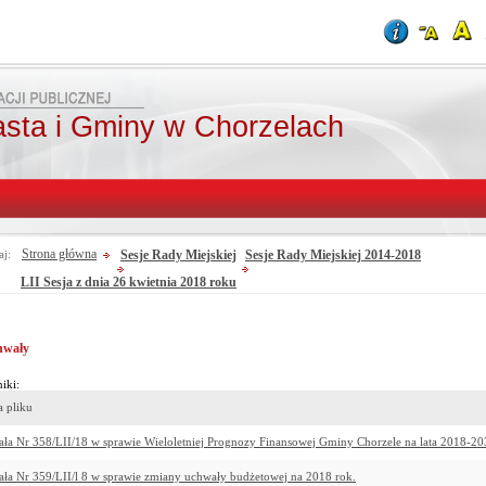
asta i Gminy w Chorzelach
Strona główna
Sesje Rady Miejskiej
Sesje Rady Miejskiej 2014-2018
aj:
LII Sesja z dnia 26 kwietnia 2018 roku
hwały
iki:
 pliku
ła Nr 358/LII/18 w sprawie Wieloletniej Prognozy Finansowej Gminy Chorzele na lata 2018-20
ła Nr 359/LII/l 8 w sprawie zmiany uchwały budżetowej na 2018 rok.