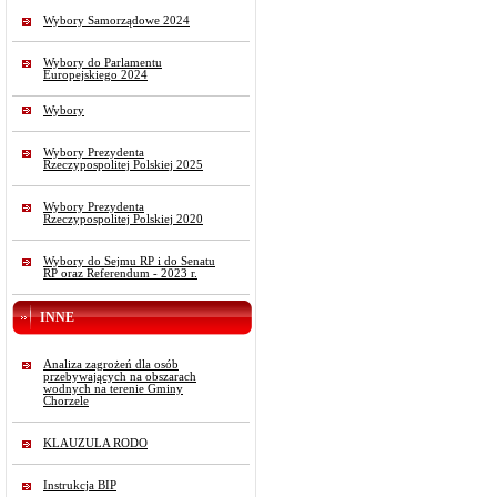
Wybory Samorządowe 2024
Wybory do Parlamentu
Europejskiego 2024
Wybory
Wybory Prezydenta
Rzeczypospolitej Polskiej 2025
Wybory Prezydenta
Rzeczypospolitej Polskiej 2020
Wybory do Sejmu RP i do Senatu
RP oraz Referendum - 2023 r.
INNE
Analiza zagrożeń dla osób
przebywających na obszarach
wodnych na terenie Gminy
Chorzele
KLAUZULA RODO
Instrukcja BIP