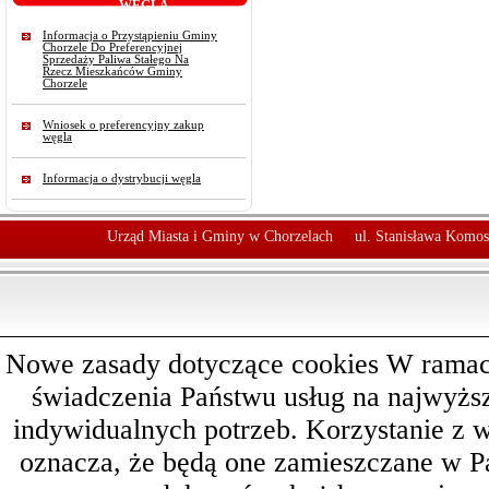
WĘGLA
Informacja o Przystąpieniu Gminy
Chorzele Do Preferencyjnej
Sprzedaży Paliwa Stałego Na
Rzecz Mieszkańców Gminy
Chorzele
Wniosek o preferencyjny zakup
węgla
Informacja o dystrybucji węgla
Urząd Miasta i Gminy w Chorzelach
ul. Stanisława Komos
Nowe zasady dotyczące cookies W ramach 
świadczenia Państwu usług na najwyż
indywidualnych potrzeb. Korzystanie z 
oznacza, że będą one zamieszczane w 