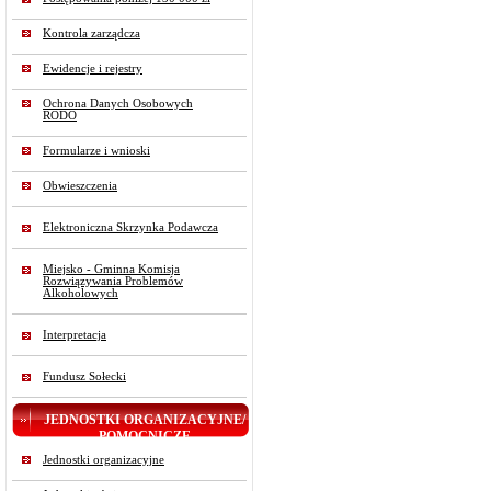
Kontrola zarządcza
Ewidencje i rejestry
Ochrona Danych Osobowych
RODO
Formularze i wnioski
Obwieszczenia
Elektroniczna Skrzynka Podawcza
Miejsko - Gminna Komisja
Rozwiązywania Problemów
Alkoholowych
Interpretacja
Fundusz Sołecki
JEDNOSTKI ORGANIZACYJNE/
POMOCNICZE
Jednostki organizacyjne