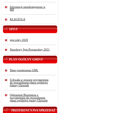
Informacje nieudostępnione w
BIP
KLAUZULA
SPISY
spis rolny 2020
Narodowy Spis Powszechny 2021
PLAN OGÓLNY GMINY
Dane przestrzenne GML
Uchwała w sprawie przystąpienia
do sporządzenia planu ogólnego
Gminy Chorzele
Ogłoszenie Burmistrza o
przystąpieniu do sporządzenia
planu ogólnego gminy Chorzele
PREFERENCYJNA SPRZEDAŻ