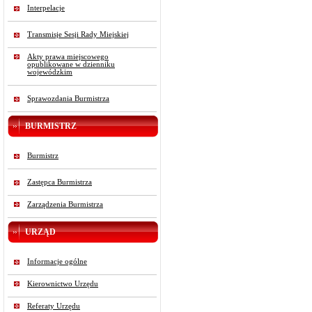
Interpelacje
Transmisje Sesji Rady Miejskiej
Akty prawa miejscowego
opublikowane w dzienniku
wojewódzkim
Sprawozdania Burmistrza
BURMISTRZ
Burmistrz
Zastępca Burmistrza
Zarządzenia Burmistrza
URZĄD
Informacje ogólne
Kierownictwo Urzędu
Referaty Urzędu