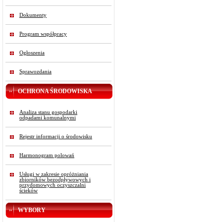
Dokumenty
Program współpracy
Ogłoszenia
Sprawozdania
OCHRONA ŚRODOWISKA
Analiza stanu gospodarki
odpadami komunalnymi
Rejestr informacji o środowisku
Harmonogram polowań
Usługi w zakresie opróżniania
zbiorników bezodpływowych i
przydomowych oczyszczalni
ścieków
WYBORY