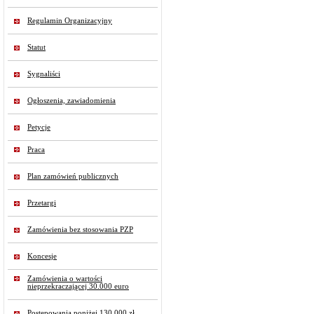
Regulamin Organizacyjny
Statut
Sygnaliści
Ogłoszenia, zawiadomienia
Petycje
Praca
Plan zamówień publicznych
Przetargi
Zamówienia bez stosowania PZP
Koncesje
Zamówienia o wartości
nieprzekraczającej 30.000 euro
Postępowania poniżej 130 000 zł