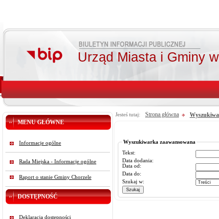
Urząd Miasta i Gminy 
Strona główna
Wyszukiwa
Jesteś tutaj:
MENU GŁÓWNE
Wyszukiwarka zaawansowana
Informacje ogólne
Tekst:
Data dodania:
Rada Miejska - Informacje ogólne
Data od:
Data do:
Raport o stanie Gminy Chorzele
Szukaj w:
DOSTĘPNOŚĆ
Deklaracja dostępności