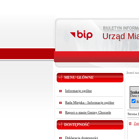
Urząd Mi
2022-
Jesteś tut
2022-
MENU GŁÓWNE
2022-
2022-
Informacje ogólne
Szuka
2022-
Data 
2022-
R
Rada Miejska - Informacje ogólne
2022-
Raport o stanie Gminy Chorzele
Strona:
2022-
2022-
Pliki
Zap
DOSTĘPNOŚĆ
2022-
2022-
Deklaracja dostępności