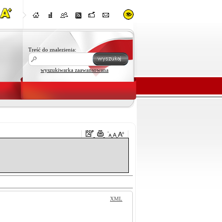
Treść do znalezienia:
wyszukiwarka zaawansowana
XML
Rozmiar
Typ
Wyjasnienia 2
33.00 Kb