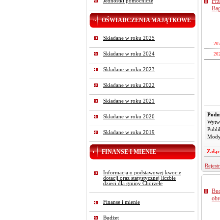
Prz
Jednostki pomocnicze
2025-
Bag
2025-
OŚWIADCZENIA MAJĄTKOWE
2025-
2025-
Składane w roku 2025
2025-
20
2025-
2025-
Składane w roku 2024
20
2025-
2025-
1
2025-
Składane w roku 2023
2025-
1
2025-
Składane w roku 2022
1
2025-
1
2025-
Składane w roku 2021
1
2025-
Podm
Składane w roku 2020
1
Pliki
2025-
Wytw
Publi
1
2025-
Składane w roku 2019
Mody
1
2025-
FINANSE I MIENIE
1
Załąc
2025-
1
2025-
Rejest
Informacja o podstawowej kwocie
2
2025-
dotacji oraz statystycznej liczbie
2025-
dzieci dla gminy Chorzele
2
Bud
2025-
2
obr
Finanse i mienie
2025-
2025-
Budżet