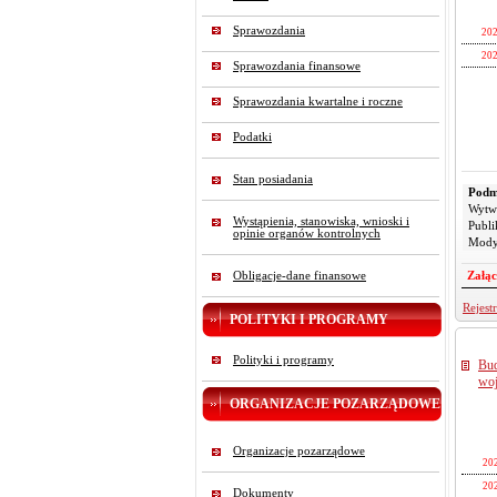
2025-
Sprawozdania
202
2025-
2025-
202
2025-
Sprawozdania finansowe
2025-
2025-
2025-
Sprawozdania kwartalne i roczne
2025-
Podatki
2025-
2025-
Stan posiadania
2025-
Podm
2025-
Wytw
Wystąpienia, stanowiska, wnioski i
Publi
Pliki
2025-
opinie organów kontrolnych
Mody
L
2025-
Załąc
Obligacje-dane finansowe
2025-
2025-
Rejest
POLITYKI I PROGRAMY
2025-
2025-
Polityki i programy
Bud
2025-
woj
2025-
ORGANIZACJE POZARZĄDOWE
2025-
2025-
Organizacje pozarządowe
202
2025-
202
2025-
1
Dokumenty