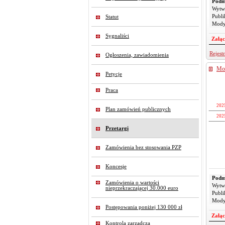
2025-
Podm
Wytw
2025-
Publi
Pliki
Statut
2025-
Mody
2025-
Sygnaliści
Załąc
2025-
2025-
Rejest
Ogłoszenia, zawiadomienia
2025-
Mod
Petycje
2025-
2025-
2025-
Praca
2025-
2025-
202
2025-
Plan zamówień publicznych
2025-
202
2025-
2025-
2025-
Przetargi
2025-
2025-
Zamówienia bez stosowania PZP
2025-
2025-
Koncesje
2025-
Pliki
Podm
Zamówienia o wartości
2025-
Wytw
nieprzekraczającej 30.000 euro
Publi
2025-
Mody
2025-
Postępowania poniżej 130 000 zł
Załąc
2025-
Kontrola zarządcza