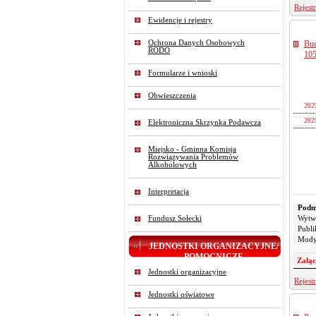
2025-
Rejest
2025-
Ewidencje i rejestry
2025-
Bu
Ochrona Danych Osobowych
2025-
RODO
105
2025-
Formularze i wnioski
2025-
2025-
Obwieszczenia
202
2025-
202
2025-
Elektroniczna Skrzynka Podawcza
2025-
2025-
2025-
Miejsko - Gminna Komisja
Rozwiązywania Problemów
2025-
Alkoholowych
2025-
2025-
Interpretacja
2025-
Podm
2025-
Wytw
Fundusz Sołecki
Publi
2025-
Mody
Pliki
JEDNOSTKI ORGANIZACYJNE/
2025-
L
POMOCNICZE
Załąc
2025-
Jednostki organizacyjne
2025-
Rejest
2025-
Jednostki oświatowe
2025-